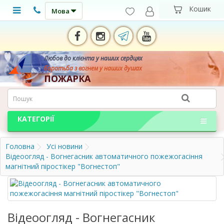
Мова
Любов до клієнта у наших сердцях
боротьба з вогнем у наших душах
ПОЖАРКА
КАТЕГОРІЇ
Головна
Усі новини
Відеоогляд - Вогнегасник автоматичного пожежогасіння
магнітний піростікер "Вогнестоп"
Відеоогляд - Вогнегасник