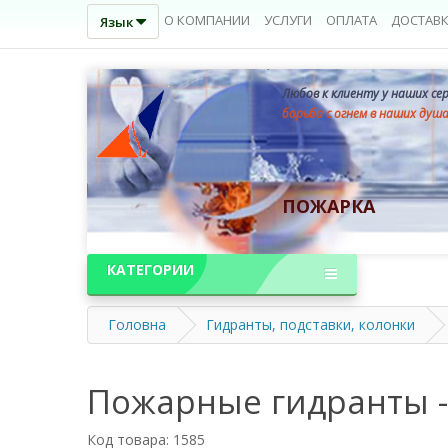
О КОМПАНИИ
УСЛУГИ
ОПЛАТА
ДОСТАВ
Язык
Любов к клиенту у наших се
борьба с огнем в наших душ
ПОЖАРКА
КАТЕГОРИИ
Головна
Гидранты, подставки, колонки
Пожарные гидранты -
Код товара: 1585