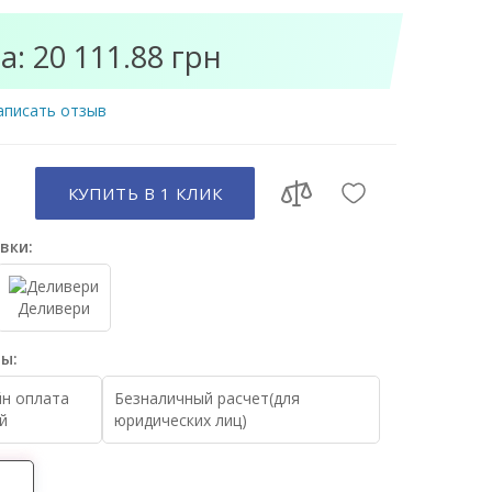
а: 20 111.88 грн
аписать отзыв
КУПИТЬ В 1 КЛИК
вки:
Деливери
ы:
н оплата
Безналичный расчет(для
й
юридических лиц)