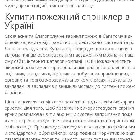
музеї, презентаційні, виставкові зали і т.д.
Купити пожежний спрінклер в
Україні
Своєчасне та благополучне гасіння пожежі в багатому відн
ошенні залежить від грамотно спроектованої системи та ро
бочого обладнання. Купити спрінклер для пожежогасіння з
автоматичним орослювальним насадженням можна на наш
ому сайті. Інтернет-каталог компанії ТОВ Пожарка містить
широкий асортимент оросювальників для встановлення в за
водських, складських, офісних та побутових приміщеннях, т
оргових та торгово-розважальних комплексах, навчальних
закладах - в закладах з різними вимогами до системи пожеж
огасіння.
Ціна на пожежні спрінклери залежить від їх технічних характ
еристик. Для того, щоб правильно використовувати спрінкл
ерний розпилювач в тій або іншій системі запобігання поже
жам, потрібно розуміти, якими технічними характеристикам
и він володіє. При цьому слід керуватися загальноприйнятим
и стандартами, обраний спрінклер повинен нормативно відп
овідати вимогам проекту. З цього і інших питань ви можете