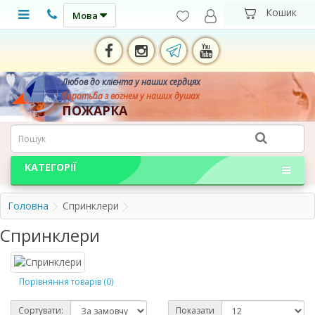
Мова
Любов до клієнта у наших сердцях
боротьба з вогнем у наших душах
ПОЖАРКА
КАТЕГОРІЇ
Головна
Спринклери
Спринклери
Порівняння товарів (0)
Сортувати:
Показати