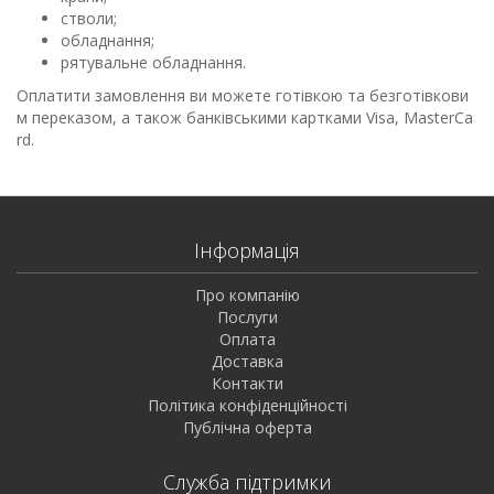
стволи;
обладнання;
рятувальне обладнання.
Оплатити замовлення ви можете готівкою та безготівкови
м переказом, а також банківськими картками Visa, MasterCa
rd.
Інформація
Про компанію
Послуги
Оплата
Доставка
Контакти
Політика конфіденційності
Публічна оферта
Служба підтримки