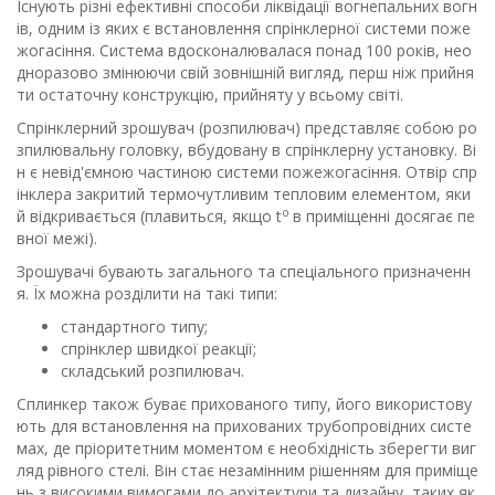
Існують різні ефективні способи ліквідації вогнепальних вогн
ів, одним із яких є встановлення спрінклерної системи поже
жогасіння. Система вдосконалювалася понад 100 років, нео
дноразово змінюючи свій зовнішній вигляд, перш ніж прийня
ти остаточну конструкцію, прийняту у всьому світі.
Спрінклерний зрошувач (розпилювач) представляє собою ро
зпилювальну головку, вбудовану в спрінклерну установку. Ві
н є невід'ємною частиною системи пожежогасіння. Отвір спр
інклера закритий термочутливим тепловим елементом, яки
o
й відкривається (плавиться, якщо t
в приміщенні досягає пе
вної межі).
Зрошувачі бувають загального та спеціального призначенн
я. Їх можна розділити на такі типи:
стандартного типу;
спрінклер швидкої реакції;
складський розпилювач.
Сплинкер також буває прихованого типу, його використову
ють для встановлення на прихованих трубопровідних систе
мах, де пріоритетним моментом є необхідність зберегти виг
ляд рівного стелі. Він стає незамінним рішенням для приміще
нь з високими вимогами до архітектури та дизайну, таких як