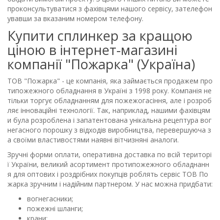
проконсультуватися з фахівцями нашого сервісу, зателефон
увавши за вказаним номером телефону.
Купити сплинкер за кращою
ціною в інтернет-магазині
компанії "Пожарка" (Україна)
ТОВ "Пожарка" - це компанія, яка займається продажем про
типожежного обладнання в Україні з 1998 року. Компанія не
тільки торгує обладнанням для пожежогасіння, але і розроб
ляє інноваційні технології. Так, наприклад, нашими фахівцям
и була розроблена і запатентована унікальна рецептура вог
негасного порошку з відходів виробництва, перевершуюча з
а своїми властивостями наявні вітчизняні аналоги.
Зручні форми оплати, оперативна доставка по всій територі
ї України, великий асортимент протипожежного обладнанн
я для оптових і роздрібних покупців роблять сервіс ТОВ По
жарка зручним і надійним партнером. У нас можна придбати:
вогнегасники;
пожежні шланги;
крани;