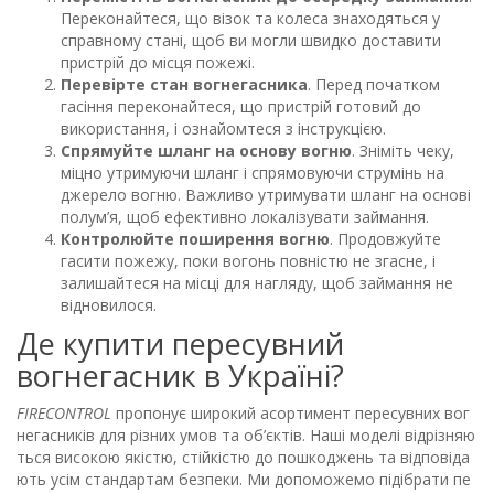
Переконайтеся, що візок та колеса знаходяться у
справному стані, щоб ви могли швидко доставити
пристрій до місця пожежі.
Перевірте стан вогнегасника
. Перед початком
гасіння переконайтеся, що пристрій готовий до
використання, і ознайомтеся з інструкцією.
Спрямуйте шланг на основу вогню
. Зніміть чеку,
міцно утримуючи шланг і спрямовуючи струмінь на
джерело вогню. Важливо утримувати шланг на основі
полум’я, щоб ефективно локалізувати займання.
Контролюйте поширення вогню
. Продовжуйте
гасити пожежу, поки вогонь повністю не згасне, і
залишайтеся на місці для нагляду, щоб займання не
відновилося.
Де купити пересувний
вогнегасник в Україні?
FIRECONTROL
пропонує широкий асортимент пересувних вог
негасників для різних умов та об’єктів. Наші моделі відрізняю
ться високою якістю, стійкістю до пошкоджень та відповіда
ють усім стандартам безпеки. Ми допоможемо підібрати пе