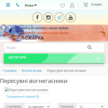
Мова
Любов до клієнта у наших сердцях
боротьба з вогнем у наших душах
ПОЖАРКА
КАТЕГОРІЇ
Головна
Вогнегасник
Пересувні вогнегасники
Пересувні вогнегасники
Порівняння товарів (0)
Сортувати:
Показати