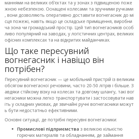
маннями на великих об’єктах та у зонах з підвищеною поже
жною небезпекою. Оснащені колесами та зручними ручками
, вони дозволяють оперативно доставити вогнегасник до мі
сця пожежі, навіть якщо це складське приміщення, виробни
ча зона чи громадський простір. Цей тип вогнегасників особ
ливо популярний на заводах, у логістичних центрах, великих
офісних комплексах та на відкритих майданчиках.
Що таке пересувний
вогнегасник і навіщо він
потрібен?
Пересувний вогнегасник — це мобільний пристрій із великим
обсягом вогнегасної речовини, часто 20-50 літрів і більше. З
авдяки стійкому візку на колесах та довгому шлангу, такі вог
негасники можна легко транспортувати і застосовувати нав
іть у складних умовах, де звичайні ручні вогнегасники можут
ь бути недостатньо ефективними.
Основні ситуації, де потрібні пересувні вогнегасники:
Промислові підприємства
з великою кількістю
горючих матеріалів та обладнанням, де займання