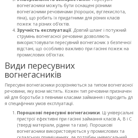
вогнегасники можуть бути оснащені різними
вогнегасними речовинами (порошок, вуглекислота,
піна), що робить їх придатними для різних класів
пожеж та різних об’єктів.
Зручність експлуатації
. Довгий шланг і потужний
струмінь вогнегасної речовини дозволяють
використовувати пересувний вогнегасник з безпечної
відстані, що особливо важливо при гасінні пожеж на
промислових об’єктах.
Види пересувних
вогнегасників
Пересувні вогнегасники розрізняються за типом вогнегасної
речовини, яку вони містять. Кожен тип речовини призначен
ий для боротьби з певними класами займання і підходить дл
я специфічних умов експлуатації.
Порошкові пересувні вогнегасники
. Ці універсальні
пристрої ефективні при гасінні займання класів A, B і C
(тверді матеріали, рідини та гази). Порошкові
вогнегасники використовуються у промислових та
складських приміщеннях, де потрібен універсальний