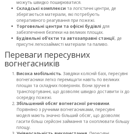
можуть швидко поширюватися.
Складські комплекси
та логістичні центри, де
зберігаються матеріали, які потребують
оперативного реагування при пожежі.
Торговельні центри та офісні будівлі
для
забезпечення безпеки на великих площах.
Будівельні об’єкти та автозаправні станції
, де
присутні легкозаймисті матеріали та паливо.
Переваги пересувних
вогнегасників
Висока мобільність
. Завдяки колісній базі, пересувні
вогнегасники легко переміщати навіть по великих
площах та складних поверхнях. Вони зручні в
транспортуванні, що дозволяє швидко доставити їх до
осередку пожежі.
Збільшений обсяг вогнегасної речовини
.
Порівняно з ручними вогнегасниками, пересувні
моделі мають значно більший обсяг, що дозволяє
гасити більш серйозні займання та охоплювати більшу
площу.
Універсальність використання
. Пересувні