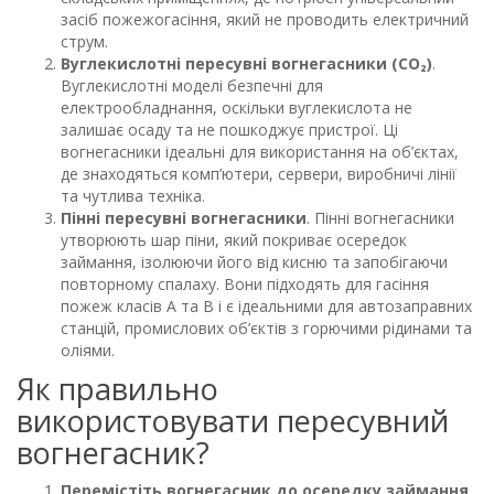
засіб пожежогасіння, який не проводить електричний
струм.
Вуглекислотні пересувні вогнегасники (СО₂)
.
Вуглекислотні моделі безпечні для
електрообладнання, оскільки вуглекислота не
залишає осаду та не пошкоджує пристрої. Ці
вогнегасники ідеальні для використання на об’єктах,
де знаходяться комп’ютери, сервери, виробничі лінії
та чутлива техніка.
Пінні пересувні вогнегасники
. Пінні вогнегасники
утворюють шар піни, який покриває осередок
займання, ізолюючи його від кисню та запобігаючи
повторному спалаху. Вони підходять для гасіння
пожеж класів A та B і є ідеальними для автозаправних
станцій, промислових об’єктів з горючими рідинами та
оліями.
Як правильно
використовувати пересувний
вогнегасник?
Перемістіть вогнегасник до осередку займання
.