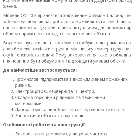
нші типи вогнегасників можуть спричинити додаткові пошкод
ження.
Модель ОУ-40 відрізняється збільшеним об’ємом балона, що
забезпечує довший час роботи та можливість гасіння більшої
площі займання. Це робить його актуальним для великих вир
обничих приміщень, складів і енергетичних об’єктів.
Водночас вуглекислотні системи потребують дотримання пр
авил безпеки, оскільки струмінь має низьку температуру і вис
оку інтенсивність подачі. Тому використання такого обладна
ння повинно бути обдуманим і відповідати умовам об’єкта.
Де найчастіше застосовується:
Промислові підприємства з високим рівнем пожежних
ризиків.
Електрощитові, серверні та ІТ-центри.
Склади з горючими рідинами та технічними
матеріалами.
Лабораторії та виробничі цехи з чутливою технікою.
Енергетичні об’єкти та підстанції.
Особливості роботи та конструкції:
Використання двоокису вуглецю як чистого