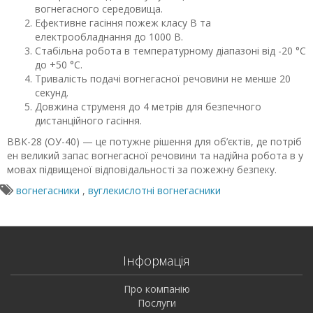
вогнегасного середовища.
Ефективне гасіння пожеж класу В та
електрообладнання до 1000 В.
Стабільна робота в температурному діапазоні від -20 °C
до +50 °C.
Тривалість подачі вогнегасної речовини не менше 20
секунд.
Довжина струменя до 4 метрів для безпечного
дистанційного гасіння.
ВВК-28 (ОУ-40) — це потужне рішення для об’єктів, де потріб
ен великий запас вогнегасної речовини та надійна робота в у
мовах підвищеної відповідальності за пожежну безпеку.
вогнегасники
,
вуглекислотні вогнегасники
Інформація
Про компанію
Послуги