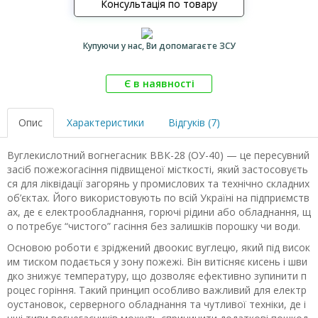
Консультація по товару
Купуючи у нас, Ви допомагаєте ЗСУ
Є в наявності
Опис
Характеристики
Відгуків (7)
Вуглекислотний вогнегасник ВВК-28 (ОУ-40) — це пересувний
засіб пожежогасіння підвищеної місткості, який застосовуєть
ся для ліквідації загорянь у промислових та технічно складних
об’єктах. Його використовують по всій Україні на підприємств
ах, де є електрообладнання, горючі рідини або обладнання, щ
о потребує “чистого” гасіння без залишків порошку чи води.
Основою роботи є зріджений двоокис вуглецю, який під висок
им тиском подається у зону пожежі. Він витісняє кисень і шви
дко знижує температуру, що дозволяє ефективно зупинити п
роцес горіння. Такий принцип особливо важливий для електр
оустановок, серверного обладнання та чутливої техніки, де і