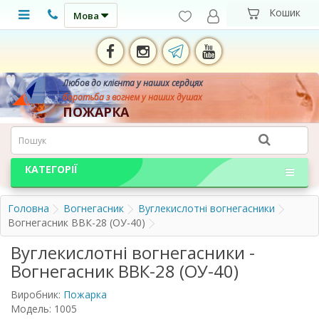
Мова
Любов до клієнта у наших сердцях
боротьба з вогнем у наших душах
ПОЖАРКА
КАТЕГОРІЇ
Головна
Вогнегасник
Вуглекислотні вогнегасники
Вогнегасник ВВК-28 (ОУ-40)
Вуглекислотні вогнегасники -
Вогнегасник ВВК-28 (ОУ-40)
Виробник:
Пожарка
Модель: 1005