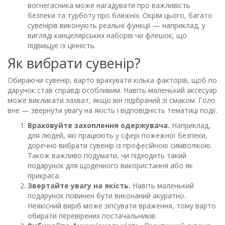
вогнегасника може нагадувати про важливість
безпеки та турботу про ближніх. Окрім цього, багато
сувенірів виконують реальні функції — наприклад, у
вигляді канцелярських наборів чи флешок, що
підвищує їх цінність.
Як вибрати сувенір?
Обираючи сувенір, варто врахувати кілька факторів, щоб по
дарунок став справді особливим. Навіть маленький аксесуар
може викликати захват, якщо він підібраний зі смаком. Голо
вне — звернути увагу на якість і відповідність тематиці події.
Враховуйте захоплення одержувача.
Наприклад,
для людей, які працюють у сфері пожежної безпеки,
доречно вибрати сувенір із професійною символікою.
Також важливо подумати, чи підходить такий
подарунок для щоденного використання або як
прикраса.
Звертайте увагу на якість.
Навіть маленький
подарунок повинен бути виконаний акуратно.
Неякісний виріб може зіпсувати враження, тому варто
обирати перевірених постачальників.