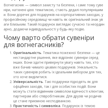
Вогнегасник — символ захисту та безпеки, і саме тому суве
ніри, натхнені цією тематикою, стають дедалі популярнішим
и. Вони доречні для подарунків на корпоративних заходах, у
професійному середовищі чи навіть як оригінальний знак ув
аги близьким. Такий подарунок виглядає сучасно та неордин
арно, додаючи індивідуальності у будь-яку подію.
Чому варто обрати сувеніри
для вогнегасників?
Оригінальність
. Тематика пожежної безпеки — це
нестандартне рішення, яке відрізняє сувеніри серед
інших. Вони здатні привернути увагу навіть тих, хто
вже бачив чимало цікавих подарунків. Унікальність
таких сувенірів робить їх ідеальним вибором для тих,
хто хоче виділитися.
Універсальність
. Такі подарунки підходять як для
офіційних заходів, так і для особистих подій. Вони
можуть стати відмінним символом вдячності клієнтам,
партнерам або співробітникам. Для друзів чи родичів
це стане приємною несподіванкою.
Практичність і символіка
. Подарунок із темою