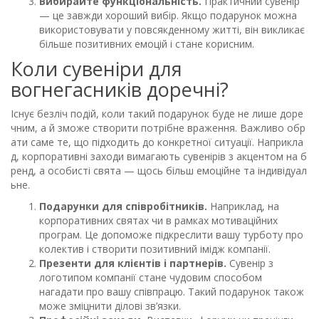
Вибирайте функціональність.
Практичний сувенір
— це завжди хороший вибір. Якщо подарунок можна
використовувати у повсякденному житті, він викликає
більше позитивних емоцій і стане корисним.
Коли сувеніри для
вогнегасників доречні?
Існує безліч подій, коли такий подарунок буде не лише доре
чним, а й зможе створити потрібне враження. Важливо обр
ати саме те, що підходить до конкретної ситуації. Наприкла
д, корпоративні заходи вимагають сувенірів з акцентом на б
ренд, а особисті свята — щось більш емоційне та індивідуал
ьне.
Подарунки для співробітників.
Наприклад, на
корпоративних святах чи в рамках мотиваційних
програм. Це допоможе підкреслити вашу турботу про
колектив і створити позитивний імідж компанії.
Презенти для клієнтів і партнерів.
Сувенір з
логотипом компанії стане чудовим способом
нагадати про вашу співпрацю. Такий подарунок також
може зміцнити ділові зв’язки.