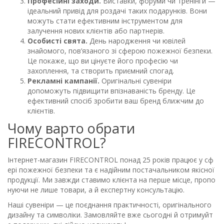
Професійні заходи.
Виставки, форуми чи тренінги —
ідеальний привід для роздачі таких подарунків. Вони
можуть стати ефективним інструментом для
залучення нових клієнтів або партнерів.
Особисті свята.
День народження чи ювілей
знайомого, пов’язаного зі сферою пожежної безпеки.
Це покаже, що ви цінуєте його професію чи
захоплення, та створить приємний спогад.
Рекламні кампанії.
Оригінальні сувеніри
допоможуть підвищити впізнаваність бренду. Це
ефективний спосіб зробити ваш бренд ближчим до
клієнтів.
Чому варто обрати
FIRECONTROL?
Інтернет-магазин FIRECONTROL понад 25 років працює у сф
ері пожежної безпеки та є надійним постачальником якісної
продукції. Ми завжди ставимо клієнта на перше місце, пропо
нуючи не лише товари, а й експертну консультацію.
Наші сувеніри — це поєднання практичності, оригінального
дизайну та символіки. Замовляйте вже сьогодні й отримуйт