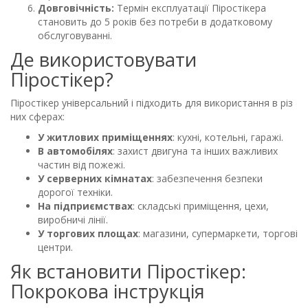
Довговічність:
Термін експлуатації Піростікера
становить до 5 років без потреби в додатковому
обслуговуванні.
Де використовувати
Піростікер?
Піростікер універсальний і підходить для використання в різ
них сферах:
У житлових приміщеннях
: кухні, котельні, гаражі.
В автомобілях
: захист двигуна та інших важливих
частин від пожежі.
У серверних кімнатах
: забезпечення безпеки
дорогої техніки.
На підприємствах
: складські приміщення, цехи,
виробничі лінії.
У торгових площах
: магазини, супермаркети, торгові
центри.
Як встановити Піростікер:
Покрокова інструкція