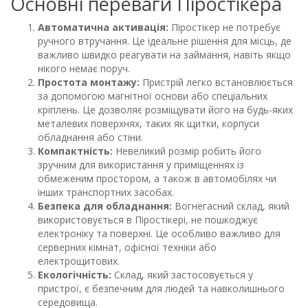
Основні переваги Піростікера
Автоматична активація:
Піростікер не потребує
ручного втручання. Це ідеальне рішення для місць, де
важливо швидко реагувати на займання, навіть якщо
нікого немає поруч.
Простота монтажу:
Пристрій легко встановлюється
за допомогою магнітної основи або спеціальних
кріплень. Це дозволяє розміщувати його на будь-яких
металевих поверхнях, таких як щитки, корпуси
обладнання або стіни.
Компактність:
Невеликий розмір робить його
зручним для використання у приміщеннях із
обмеженим простором, а також в автомобілях чи
інших транспортних засобах.
Безпека для обладнання:
Вогнегасний склад, який
використовується в Піростікері, не пошкоджує
електроніку та поверхні. Це особливо важливо для
серверних кімнат, офісної техніки або
електрощитових.
Екологічність:
Склад, який застосовується у
пристрої, є безпечним для людей та навколишнього
середовища.