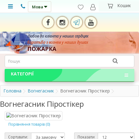
Мова
Любов до клієнта у наших сердцях
боротьба з вогнем у наших душах
ПОЖАРКА
КАТЕГОРІЇ
Головна
Вогнегасник
Вогнегасник Піростікер
Вогнегасник Піростікер
Порівняння товарів (0)
Сортувати:
Показати