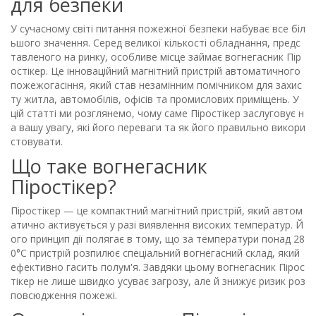
для безпеки
У сучасному світі питання пожежної безпеки набуває все біл
ьшого значення. Серед великої кількості обладнання, предс
тавленого на ринку, особливе місце займає вогнегасник Пір
остікер. Це інноваційний магнітний пристрій автоматичного
пожежогасіння, який став незамінним помічником для захис
ту житла, автомобілів, офісів та промислових приміщень. У
цій статті ми розглянемо, чому саме Піростікер заслуговує н
а вашу увагу, які його переваги та як його правильно викори
стовувати.
Що таке вогнегасник
Піростікер?
Піростікер — це компактний магнітний пристрій, який автом
атично активується у разі виявлення високих температур. Й
ого принцип дії полягає в тому, що за температури понад 28
0°C пристрій розпилює спеціальний вогнегасний склад, який
ефективно гасить полум'я. Завдяки цьому вогнегасник Пірос
тікер не лише швидко усуває загрозу, але й знижує ризик роз
повсюдження пожежі.