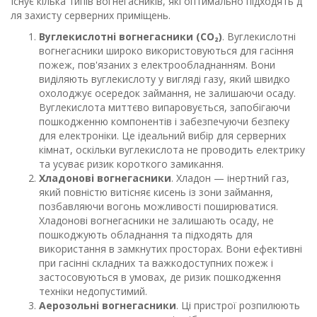
Існує кілька типів вогнегасників, які оптимально підходять д
ля захисту серверних приміщень.
Вуглекислотні вогнегасники (СО₂)
. Вуглекислотні
вогнегасники широко використовуються для гасіння
пожеж, пов'язаних з електрообладнанням. Вони
виділяють вуглекислоту у вигляді газу, який швидко
охолоджує осередок займання, не залишаючи осаду.
Вуглекислота миттєво випаровується, запобігаючи
пошкодженню компонентів і забезпечуючи безпеку
для електроніки. Це ідеальний вибір для серверних
кімнат, оскільки вуглекислота не проводить електрику
та усуває ризик короткого замикання.
Хладонові вогнегасники
. Хладон — інертний газ,
який повністю витісняє кисень із зони займання,
позбавляючи вогонь можливості поширюватися.
Хладонові вогнегасники не залишають осаду, не
пошкоджують обладнання та підходять для
використання в замкнутих просторах. Вони ефективні
при гасінні складних та важкодоступних пожеж і
застосовуються в умовах, де ризик пошкодження
техніки недопустимий.
Аерозольні вогнегасники
. Ці пристрої розпилюють