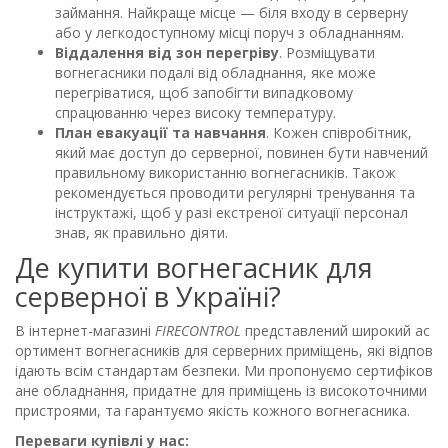
займання. Найкраще місце — біля входу в серверну
або у легкодоступному місці поруч з обладнанням.
Віддалення від зон перегріву
. Розміщувати
вогнегасники подалі від обладнання, яке може
перегріватися, щоб запобігти випадковому
спрацюванню через високу температуру.
План евакуації та навчання
. Кожен співробітник,
який має доступ до серверної, повинен бути навчений
правильному використанню вогнегасників. Також
рекомендується проводити регулярні тренування та
інструктажі, щоб у разі екстреної ситуації персонал
знав, як правильно діяти.
Де купити вогнегасник для
серверної в Україні?
В інтернет-магазині
FIRECONTROL
представлений широкий ас
ортимент вогнегасників для серверних приміщень, які відпов
ідають всім стандартам безпеки. Ми пропонуємо сертифіков
ане обладнання, придатне для приміщень із високоточними
пристроями, та гарантуємо якість кожного вогнегасника.
Переваги купівлі у нас: