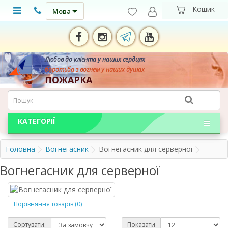
Мова
Любов до клієнта у наших сердцях
боротьба з вогнем у наших душах
ПОЖАРКА
КАТЕГОРІЇ
Головна
Вогнегасник
Вогнегасник для серверної
Вогнегасник для серверної
Порівняння товарів (0)
Сортувати:
Показати