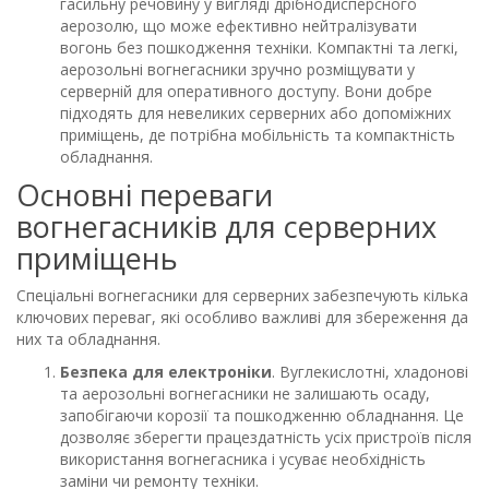
гасильну речовину у вигляді дрібнодисперсного
аерозолю, що може ефективно нейтралізувати
вогонь без пошкодження техніки. Компактні та легкі,
аерозольні вогнегасники зручно розміщувати у
серверній для оперативного доступу. Вони добре
підходять для невеликих серверних або допоміжних
приміщень, де потрібна мобільність та компактність
обладнання.
Основні переваги
вогнегасників для серверних
приміщень
Спеціальні вогнегасники для серверних забезпечують кілька
ключових переваг, які особливо важливі для збереження да
них та обладнання.
Безпека для електроніки
. Вуглекислотні, хладонові
та аерозольні вогнегасники не залишають осаду,
запобігаючи корозії та пошкодженню обладнання. Це
дозволяє зберегти працездатність усіх пристроїв після
використання вогнегасника і усуває необхідність
заміни чи ремонту техніки.