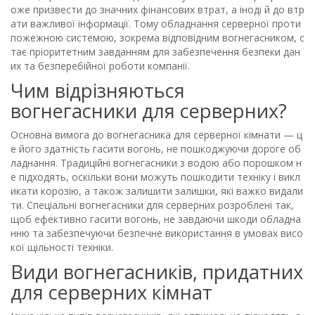
оже призвести до значних фінансових втрат, а іноді й до втр
ати важливої інформації. Тому обладнання серверної проти
пожежною системою, зокрема відповідним вогнегасником, с
тає пріоритетним завданням для забезпечення безпеки дан
их та безперебійної роботи компанії.
Чим відрізняються
вогнегасники для серверних?
Основна вимога до вогнегасника для серверної кімнати — ц
е його здатність гасити вогонь, не пошкоджуючи дороге об
ладнання. Традиційні вогнегасники з водою або порошком н
е підходять, оскільки вони можуть пошкодити техніку і викл
икати корозію, а також залишити залишки, які важко видали
ти. Спеціальні вогнегасники для серверних розроблені так,
щоб ефективно гасити вогонь, не завдаючи шкоди обладна
нню та забезпечуючи безпечне використання в умовах висо
кої щільності техніки.
Види вогнегасників, придатних
для серверних кімнат