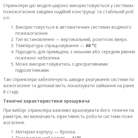
Спринклери цієї моделі широко використовуються у системах
пожежогасіння завдяки надійній конструкції та стабільній роб
оті.
Використовується в автоматичних системах водяного
пожежогасіння.
Тип встановлення — вертикальний, розеткою вверх.
Температура спрацьовування —
68 °С
.
Підходить для приміщень з низьким або середнім рівнем
пожежної небезпеки.
Може використовуватись з декоративними
підрозетниками.
Такі спринклери забезпечують швидке реагування системи по
жежогасіння та допомагають локалізувати займання на ранні
й стадії.
Технічні характеристики зрошувача
При виборі спринклера важливо враховувати його технічні па
раметри, які визначають ефективність роботи системи поже
жогасіння.
Матеріал корпусу — бронза.
Приєднувальний розмір —
1/2"
.