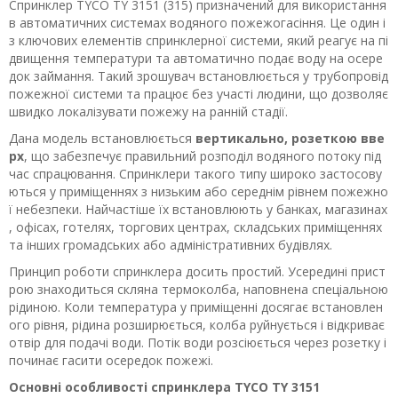
Спринклер TYCO TY 3151 (315) призначений для використання
в автоматичних системах водяного пожежогасіння. Це один і
з ключових елементів спринклерної системи, який реагує на пі
двищення температури та автоматично подає воду на осере
док займання. Такий зрошувач встановлюється у трубопровід
пожежної системи та працює без участі людини, що дозволяє
швидко локалізувати пожежу на ранній стадії.
Дана модель встановлюється
вертикально, розеткою вве
рх
, що забезпечує правильний розподіл водяного потоку під
час спрацювання. Спринклери такого типу широко застосову
ються у приміщеннях з низьким або середнім рівнем пожежно
ї небезпеки. Найчастіше їх встановлюють у банках, магазинах
, офісах, готелях, торгових центрах, складських приміщеннях
та інших громадських або адміністративних будівлях.
Принцип роботи спринклера досить простий. Усередині прист
рою знаходиться скляна термоколба, наповнена спеціальною
рідиною. Коли температура у приміщенні досягає встановлен
ого рівня, рідина розширюється, колба руйнується і відкриває
отвір для подачі води. Потік води розсіюється через розетку і
починає гасити осередок пожежі.
Основні особливості спринклера TYCO TY 3151