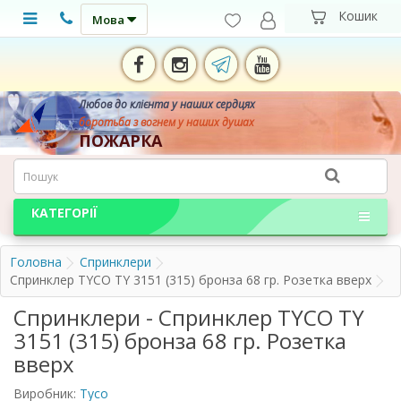
Мова
Любов до клієнта у наших сердцях
боротьба з вогнем у наших душах
ПОЖАРКА
КАТЕГОРІЇ
Головна
Спринклери
Спринклер TYCO TY 3151 (315) бронза 68 гр. Розетка вверх
Спринклери - Спринклер TYCO TY
3151 (315) бронза 68 гр. Розетка
вверх
Виробник:
Tyco