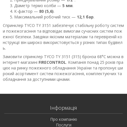
Діаметр термо колби —
5 мм
.
К-фактор —
80 (5,6)
.
Максимальний робочий тиск —
12,1 бар
.
Спринклер TYCO TY 3151 забезпечує стабільну роботу систем
и пожежогасіння та відповідає вимогам сучасних систем пож
ежної безпеки. Завдяки якісним матеріалам та перевіреній ко
нструкції він широко використовується у різних типах будівел
ь.
Замовити спринклер TYCO TY 3151 (315) бронза 68°С можна в
інтернет-магазині
FIRECONTROL
. Компанія понад 25 років пра
цює на ринку пожежного обладнання України та пропонує ши
рокий асортимент систем пожежогасіння, комплектуючих та
обладнання за доступними цінами.
Інформація
Про компанію
Послуги