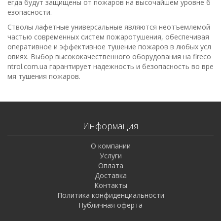
егда будут защищены от пожаров на высочайшем уровне б
езопасности.
Стволы лафетные универсальные являются неотъемлемой
частью современных систем пожаротушения, обеспечивая
оперативное и эффективное тушение пожаров в любых усл
овиях. Выбор высококачественного оборудования на fireco
ntrol.com.ua гарантирует надежность и безопасность во вре
мя тушения пожаров.
Информация
О компании
Услуги
Оплата
Доставка
Контакты
Политика конфиденциальности
Публичная оферта