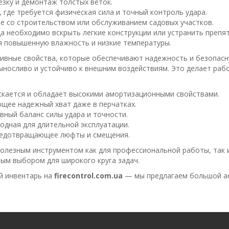
езку и демонтаж толстых веток.
, где требуется физическая сила и точный контроль удара.
ые со строительством или обслуживанием садовых участков.
да необходимо вскрыть легкие конструкции или устранить препят
я повышенную влажность и низкие температуры.
ивные свойства, которые обеспечивают надежность и безопасн
выносливо и устойчиво к внешним воздействиям. Это делает раб
ескается и обладает высокими амортизационными свойствами.
ющее надежный хват даже в перчатках.
вный баланс силы удара и точности.
годная для длительной эксплуатации.
редотвращающее люфты и смещения.
полезным инструментом как для профессиональной работы, так 
ым выбором для широкого круга задач.
й инвентарь на
firecontrol.com.ua
— мы предлагаем большой ас