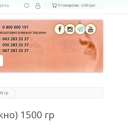
0 товар(ов) - 0.00 грн
ЕРТА
0 800 600 101
зкоштовно в межах України
063 283 33 37
050 283 33 37
067 283 33 37
0 гр
но) 1500 гр