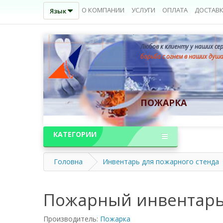
О КОМПАНИИ
УСЛУГИ
ОПЛАТА
ДОСТАВ
Язык
Любов к клиенту у наших се
борьба с огнем в наших душ
ПОЖАРКА
КАТЕГОРИИ
Головна
Инвентарь для пожарного стенда
Пожарный инвентарь -
Производитель:
Пожарка