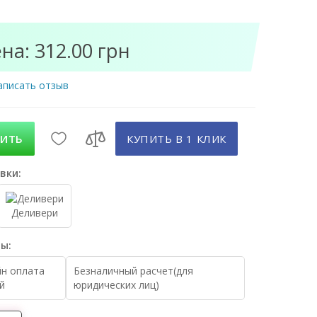
на: 312.00 грн
аписать отзыв
ПИТЬ
КУПИТЬ В 1 КЛИК
вки:
Деливери
ы:
н оплата
Безналичный расчет(для
й
юридических лиц)