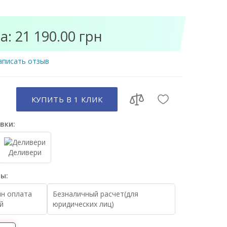
а: 21 190.00 грн
аписать отзыв
КУПИТЬ В 1 КЛИК
вки:
Деливери
ы:
н оплата
Безналичный расчет(для
й
юридических лиц)