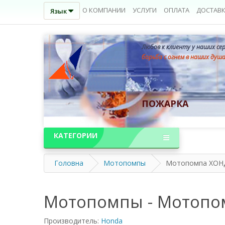
О КОМПАНИИ
УСЛУГИ
ОПЛАТА
ДОСТАВ
Язык
Любов к клиенту у наших се
борьба с огнем в наших душ
ПОЖАРКА
КАТЕГОРИИ
Головна
Мотопомпы
Мотопомпа ХОН
Мотопомпы - Мотопо
Производитель:
Honda