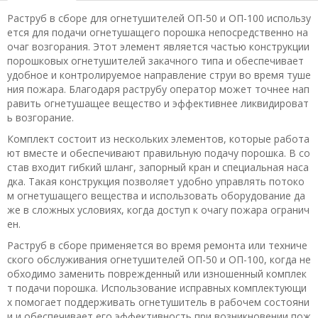
Раструб в сборе для огнетушителей ОП-50 и ОП-100 использу
ется для подачи огнетушащего порошка непосредственно на
очаг возгорания. Этот элемент является частью конструкции
порошковых огнетушителей закачного типа и обеспечивает
удобное и контролируемое направление струи во время туше
ния пожара. Благодаря раструбу оператор может точнее нап
равить огнетушащее вещество и эффективнее ликвидироват
ь возгорание.
Комплект состоит из нескольких элементов, которые работа
ют вместе и обеспечивают правильную подачу порошка. В со
став входит гибкий шланг, запорный кран и специальная наса
дка. Такая конструкция позволяет удобно управлять потоко
м огнетушащего вещества и использовать оборудование да
же в сложных условиях, когда доступ к очагу пожара огранич
ен.
Раструб в сборе применяется во время ремонта или техниче
ского обслуживания огнетушителей ОП-50 и ОП-100, когда не
обходимо заменить поврежденный или изношенный комплек
т подачи порошка. Использование исправных комплектующи
х помогает поддерживать огнетушитель в рабочем состояни
и и обеспечивает его эффективность при возникновении пож