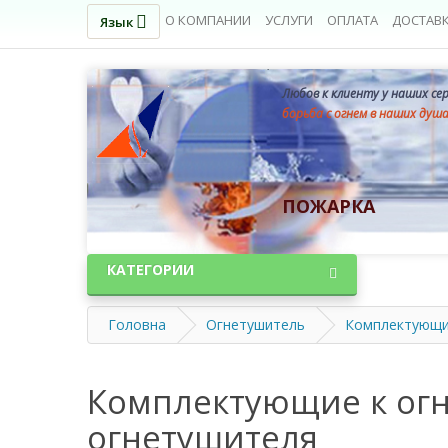
О КОМПАНИИ
УСЛУГИ
ОПЛАТА
ДОСТАВ
Язык
Любов к клиенту у наших се
борьба с огнем в наших душ
ПОЖАРКА
КАТЕГОРИИ
Головна
Огнетушитель
Комплектующи
Комплектующие к огн
огнетушителя