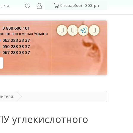
0 товар(ов) - 0.00 грн
ЕРТА
0 800 600 101
зкоштовно в межах України
063 283 33 37
050 283 33 37
067 283 33 37
шителя
ПУ углекислотного