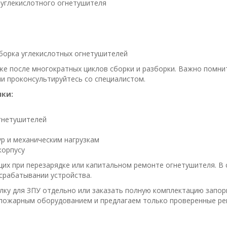
 углекислотного огнетушителя
борка углекислотных огнетушителей
е после многократных циклов сборки и разборки. Важно помнить
и проконсультируйтесь со специалистом.
ки:
гнетушителей
р и механическим нагрузкам
корпусу
их при перезарядке или капитальном ремонте огнетушителя. В
срабатывании устройства.
тулку для ЗПУ отдельно или заказать полную комплектацию запо
вопожарным оборудованием и предлагаем только проверенные р