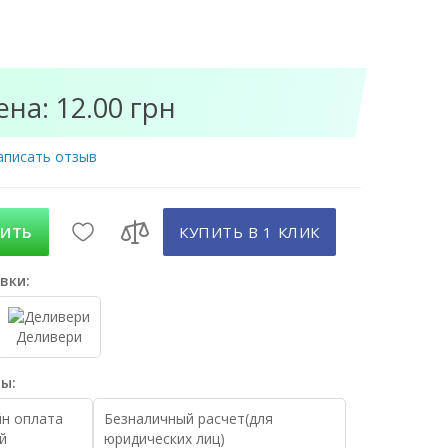
ена: 12.00 грн
аписать отзыв
ПИТЬ
КУПИТЬ В 1 КЛИК
вки:
Деливери
ы:
н оплата
Безналичный расчет(для
й
юридических лиц)