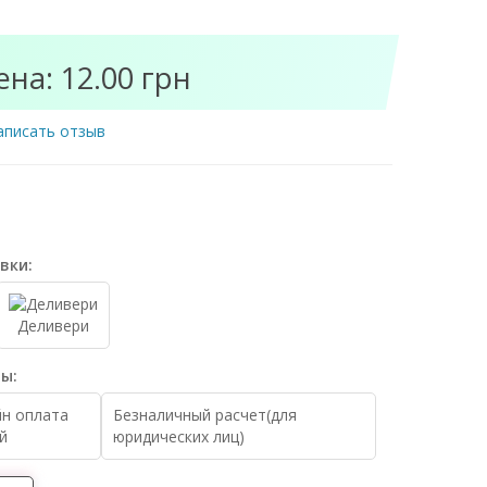
ена: 12.00 грн
аписать отзыв
вки:
Деливери
ы:
н оплата
Безналичный расчет(для
й
юридических лиц)