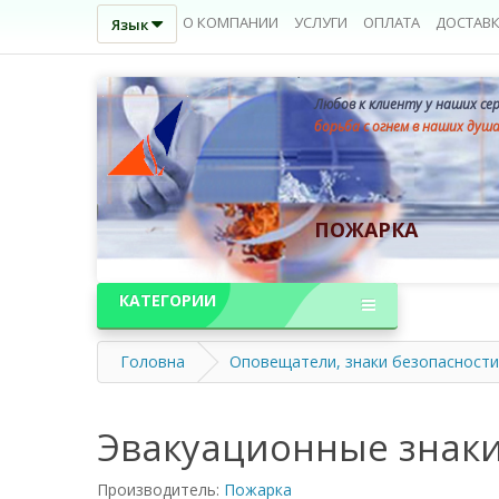
О КОМПАНИИ
УСЛУГИ
ОПЛАТА
ДОСТАВ
Язык
Любов к клиенту у наших се
борьба с огнем в наших душ
ПОЖАРКА
КАТЕГОРИИ
Головна
Оповещатели, знаки безопасности
Эвакуационные знаки
Производитель:
Пожарка