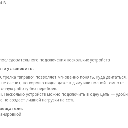
4 В
 последовательного подключения нескольких устройств
его установить:
Стрелка "вправо" позволяет мгновенно понять, куда двигаться, 
не слепит, но хорошо видна даже в дыму или полной темноте.
точную работу без перебоев.
ы.
Несколько устройств можно подключить в одну цепь — удобн
 не создает лишней нагрузки на сеть.
овещателя:
ланировкой