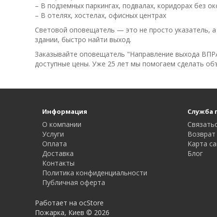
– В подземных паркингах, подвалах, коридорах без ок
– В отелях, хостелах, офисных центрах
Световой оповещатель — это не просто указатель, а 
здании, быстро найти выход.
Заказывайте оповещатель "Направление выхода ВПРАВ
доступные цены. Уже 25 лет мы помогаем сделать об
Информация
Служба 
О компании
Связатьс
Услуги
Возврат
Оплата
Карта с
Доставка
Блог
Контакты
Политика конфиденциальности
Публичная оферта
Работает на ocStore
Пожарка, Киев © 2026