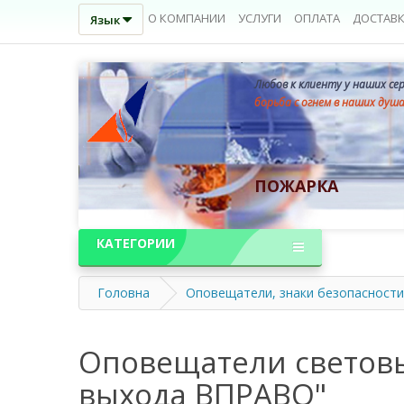
О КОМПАНИИ
УСЛУГИ
ОПЛАТА
ДОСТАВ
Язык
Любов к клиенту у наших се
борьба с огнем в наших душ
ПОЖАРКА
КАТЕГОРИИ
Головна
Оповещатели, знаки безопасности
Оповещатели световы
выхода ВПРАВО"