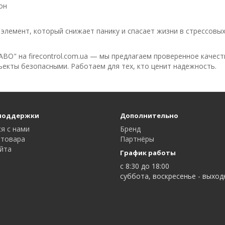
он
элемент, который снижает панику и спасает жизни в стрессовых
О" на firecontrol.com.ua — мы предлагаем проверенное качеств
ъекты безопасными. Работаем для тех, кто ценит надежность.
поддержки
Дополнительно
я с нами
Бренд
 товара
Партнёры
айта
График работы
с 8:30 до 18:00
суббота, воскресенье - выхо