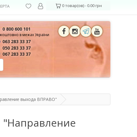
0 товар(ов) - 0.00 грн
ЕРТА
0 800 600 101
зкоштовно в межах України
063 283 33 37
050 283 33 37
067 283 33 37
правление выхода ВПРАВО"
й "Направление