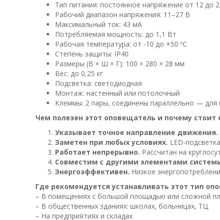
Тип питания: постоянное напряжение от 12 до 2
Рабочий диапазон напряжения: 11–27 В
Максимальный ток: 43 мА
Потребляемая мощность: до 1,1 Вт
Рабочая температура: от -10 до +50 ºС
Степень защиты: IP40
Размеры (В × Ш × Г): 100 × 280 × 28 мм
Вес: до 0,25 кг
Подсветка: светодиодная
Монтаж: настенный или потолочный
Клеммы: 2 пары, соединены параллельно — для
Чем полезен этот оповещатель и почему стоит 
Указывает точное направление движения.
Заметен при любых условиях.
LED-подсветка 
Работает непрерывно.
Рассчитан на круглосу
Совместим с другими элементами систем
Энергоэффективен.
Низкое энергопотребление
Где рекомендуется устанавливать этот тип оп
– В помещениях с большой площадью или сложной п
– В общественных зданиях: школах, больницах, ТЦ
– На предприятиях и складах