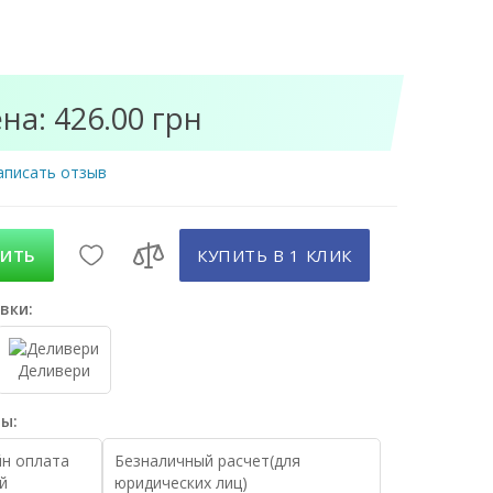
на: 426.00 грн
аписать отзыв
ПИТЬ
КУПИТЬ В 1 КЛИК
вки:
Деливери
ы:
н оплата
Безналичный расчет(для
й
юридических лиц)