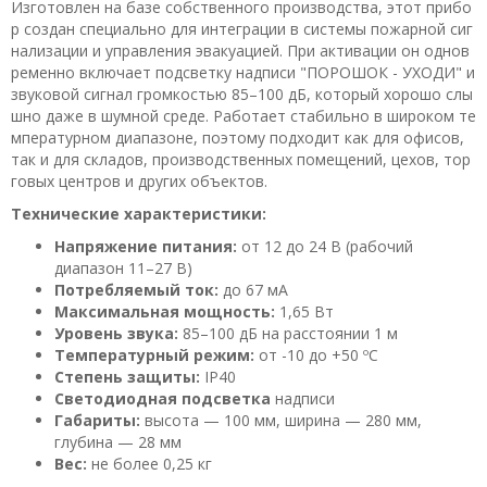
Изготовлен на базе собственного производства, этот прибо
р создан специально для интеграции в системы пожарной сиг
нализации и управления эвакуацией. При активации он однов
ременно включает подсветку надписи "ПОРОШОК - УХОДИ" и
звуковой сигнал громкостью 85–100 дБ, который хорошо слы
шно даже в шумной среде. Работает стабильно в широком те
мпературном диапазоне, поэтому подходит как для офисов,
так и для складов, производственных помещений, цехов, тор
говых центров и других объектов.
Технические характеристики:
Напряжение питания:
от 12 до 24 В (рабочий
диапазон 11–27 В)
Потребляемый ток:
до 67 мА
Максимальная мощность:
1,65 Вт
Уровень звука:
85–100 дБ на расстоянии 1 м
Температурный режим:
от -10 до +50 ºС
Степень защиты:
IP40
Светодиодная подсветка
надписи
Габариты:
высота — 100 мм, ширина — 280 мм,
глубина — 28 мм
Вес:
не более 0,25 кг