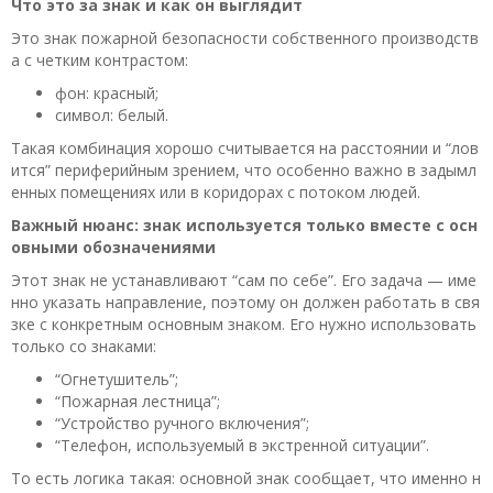
Что это за знак и как он выглядит
Это знак пожарной безопасности собственного производств
а с четким контрастом:
фон: красный;
символ: белый.
Такая комбинация хорошо считывается на расстоянии и “лов
ится” периферийным зрением, что особенно важно в задымл
енных помещениях или в коридорах с потоком людей.
Важный нюанс: знак используется только вместе с осн
овными обозначениями
Этот знак не устанавливают “сам по себе”. Его задача — име
нно указать направление, поэтому он должен работать в свя
зке с конкретным основным знаком. Его нужно использовать
только со знаками:
“Огнетушитель”;
“Пожарная лестница”;
“Устройство ручного включения”;
“Телефон, используемый в экстренной ситуации”.
То есть логика такая: основной знак сообщает, что именно н