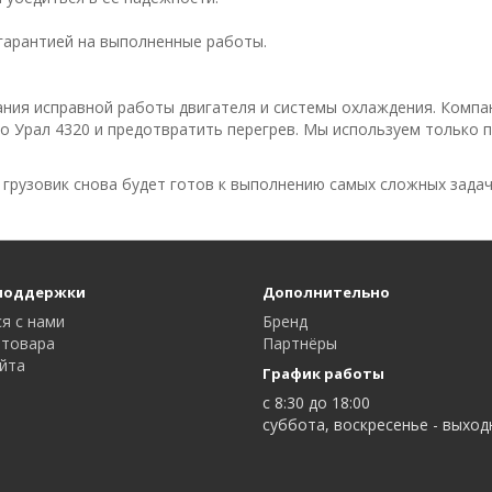
гарантией на выполненные работы.
ния исправной работы двигателя и системы охлаждения. Комп
го Урал 4320 и предотвратить перегрев. Мы используем только
ш грузовик снова будет готов к выполнению самых сложных задач
поддержки
Дополнительно
я с нами
Бренд
 товара
Партнёры
айта
График работы
с 8:30 до 18:00
суббота, воскресенье - выхо