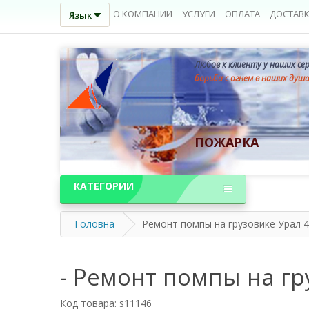
О КОМПАНИИ
УСЛУГИ
ОПЛАТА
ДОСТАВ
Язык
Любов к клиенту у наших се
борьба с огнем в наших душ
ПОЖАРКА
КАТЕГОРИИ
Головна
Ремонт помпы на грузовике Урал 
- Ремонт помпы на гр
Код товара: s11146