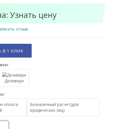
на:
Узнать цену
аписать отзыв
 В 1 КЛИК
вки:
Деливери
ы:
н оплата
Безналичный расчет(для
й
юридических лиц)