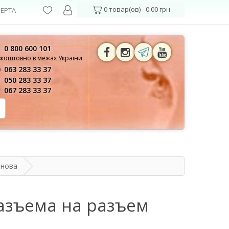
0 товар(ов) - 0.00 грн
ЕРТА
0 800 600 101
зкоштовно в межах України
063 283 33 37
050 283 33 37
067 283 33 37
анова
разъема на разъем