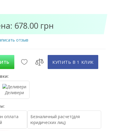
на: 678.00 грн
аписать отзыв
ПИТЬ
КУПИТЬ В 1 КЛИК
вки:
Деливери
ы:
н оплата
Безналичный расчет(для
й
юридических лиц)