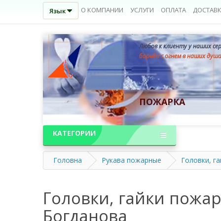
О КОМПАНИИ
УСЛУГИ
ОПЛАТА
ДОСТАВ
Язык
Любов к клиенту у наших се
борьба с огнем в наших душ
ПОЖАРКА
КАТЕГОРИИ
Головна
Рукава пожарные
Головки, г
Головки, гайки пожар
Богданова