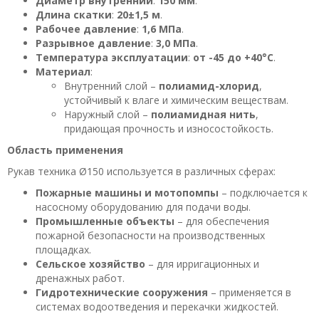
Диаметр внутренний
:
150 мм
.
Длина скатки
:
20±1,5 м
.
Рабочее давление
:
1,6 МПа
.
Разрывное давление
:
3,0 МПа
.
Температура эксплуатации
:
от -45 до +40°C
.
Материал
:
Внутренний слой –
полиамид-хлорид
,
устойчивый к влаге и химическим веществам.
Наружный слой –
полиамидная нить
,
придающая прочность и износостойкость.
Область применения
Рукав техника Ø150 используется в различных сферах:
Пожарные машины и мотопомпы
– подключается к
насосному оборудованию для подачи воды.
Промышленные объекты
– для обеспечения
пожарной безопасности на производственных
площадках.
Сельское хозяйство
– для ирригационных и
дренажных работ.
Гидротехнические сооружения
– применяется в
системах водоотведения и перекачки жидкостей.