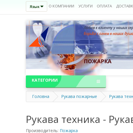
О КОМПАНИИ
УСЛУГИ
ОПЛАТА
ДОСТАВ
Язык
Любов к клиенту у наших се
борьба с огнем в наших душ
ПОЖАРКА
КАТЕГОРИИ
Головна
Рукава пожарные
Рукава тех
Рукава техника - Рука
Производитель:
Пожарка