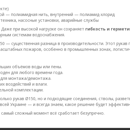
екте)
лой — полиамидная нить, внутренний — полиамид-хлорид
 техника, насосные установки, аварийные службы
. Даже при высокой нагрузке он сохраняет
гибкость и гермет
нарным системам водоснабжения.
0 — существенная разница в производительности. Этот рукав
масштабных пожаров, особенно в промышленных зонах, логистиче
льших объёмов воды или пены.
оден для любого времени года.
е для монтажа/демонтажа.
х воздействий и влаги.
ельной комплектации.
олько рукав Ø150, но и подходящие соединения, стволы, разве
всей Украине — и всегда знаем, какое решение будет эффективн
в самый сложный момент всё сработает безупречно.