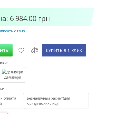
а: 6 984.00 грн
аписать отзыв
ПИТЬ
КУПИТЬ В 1 КЛИК
вки:
Деливери
ы:
н оплата
Безналичный расчет(для
й
юридических лиц)