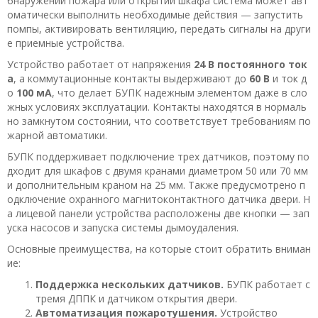
бнаружении пожара или открытии шкафа система может авт
оматически выполнить необходимые действия — запустить
помпы, активировать вентиляцию, передать сигналы на други
е приемные устройства.
Устройство работает от напряжения
24 В постоянного ток
а
, а коммутационные контакты выдерживают до
60 В
и ток д
о
100 мА
, что делает БУПК надежным элементом даже в сло
жных условиях эксплуатации. Контакты находятся в нормаль
но замкнутом состоянии, что соответствует требованиям по
жарной автоматики.
БУПК поддерживает подключение трех датчиков, поэтому по
дходит для шкафов с двумя кранами диаметром 50 или 70 мм
и дополнительным краном на 25 мм. Также предусмотрено п
одключение охранного магнитоконтактного датчика двери. Н
а лицевой панели устройства расположены две кнопки — зап
уска насосов и запуска системы дымоудаления.
Основные преимущества, на которые стоит обратить вниман
ие:
Поддержка нескольких датчиков.
БУПК работает с
тремя ДППК и датчиком открытия двери.
Автоматизация пожаротушения.
Устройство