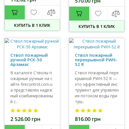
570.00 грн
КУПИТЬ В 1 КЛИК
КУПИТЬ В 1 КЛИК
Ствол пожарный
Ствол пожарный
ручной РСК-50
перекрывной PWH-
Арзамас
52 R
В каталоге Стволы п
Ствол пожарный пере
ожарные ручные на с
крывной PWH-52 R —
айте firecontrol.com.u
это эффективный инс
a представлен надеж
трумент для управлен
ный комбинированны
ия потоком воды при
й с..
туш..
2 526.00 грн
816.00 грн