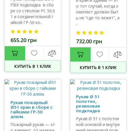
й кран в здании — эт
ПВХ подкладка в сбо
о тот случай, когда к
ре со стволом РС 50.0
омплект должен быт
1 и соединительной г
ь не “где-то лежит”, а
айкой ГР-50 ко..
..
655.20 грн
732.00 грн
КУПИТЬ В 1 КЛИК
КУПИТЬ В 1 КЛИК
Рукав Ø 51
полотно,
Рукав пожарный
резиновая
Ø51 кран в сборе с
подкладка
гайками ГР-50
алюм.
Рукав Ø 51 с полотня
Пожарный рукав — эт
ной основой и внутре
о элемент, от надежн
нней резиновой подк