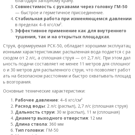
благодаря запорному крану.
Совместимость с рукавами через головку ГМ-50
— быстрое и герметичное присоединение.
Стабильная работа при изменяющемся давлении
в пределах 4–6 кгс/см².
Эффективное применение как для внутреннего
тушения, так и на открытых площадках
.
Струя, формируемая РСК-50, обладает хорошими эксплуатац
ионными характеристиками: распыленная вода подается с ра
сходом от 2 л/с, а сплошная струя — от 2,7 л/с. При этом дал
ьность подачи составляет не менее 11 метров для сплошног
о и 30 метров для распыленного струи, что позволяет работ
ать на безопасном расстоянии и быстро охватывать площад
ь возгорания.
Основные технические характеристики:
Рабочее давление
: 4–6 кгс/см²
Расход воды
: 2 л/с (распыл), 2,7 л/с (сплошная струя)
Дальность струи
: 30 м (распыл), 11 м (сплошная)
Диаметр выходного отверстия
: 12 мм
Длина ствола
: 360 мм
Тип головки
: ГМ-50