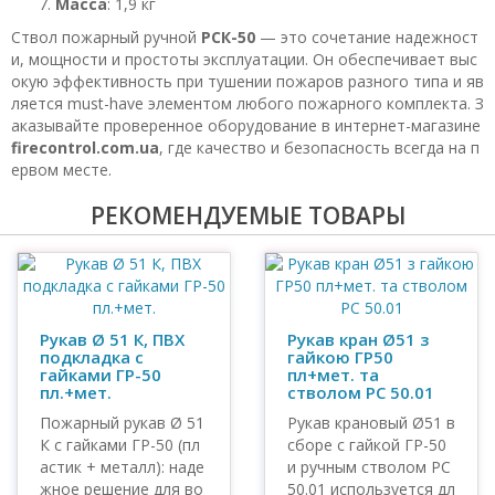
Масса
: 1,9 кг
Ствол пожарный ручной
РСК-50
— это сочетание надежност
и, мощности и простоты эксплуатации. Он обеспечивает выс
окую эффективность при тушении пожаров разного типа и яв
ляется must-have элементом любого пожарного комплекта. З
аказывайте проверенное оборудование в интернет-магазине
firecontrol.com.ua
, где качество и безопасность всегда на п
ервом месте.
РЕКОМЕНДУЕМЫЕ ТОВАРЫ
Рукав Ø 51 К, ПВХ
Рукав кран Ø51 з
подкладка с
гайкою ГР50
гайками ГР-50
пл+мет. та
пл.+мет.
стволом РС 50.01
Пожарный рукав Ø 51
Рукав крановый Ø51 в
К с гайками ГР-50 (пл
сборе с гайкой ГР-50
астик + металл): наде
и ручным стволом РС
жное решение для во
50.01 используется дл