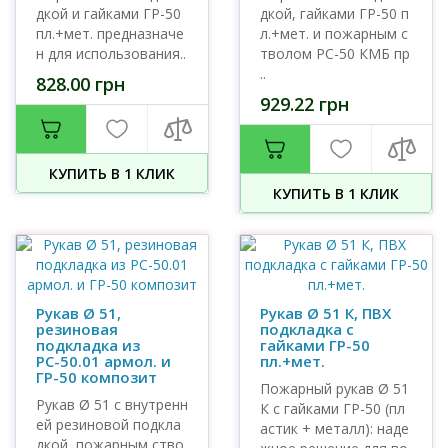
дкой и гайками ГР-50
дкой, гайками ГР-50 п
пл.+мет. предназначе
л.+мет. и пожарным с
н для использования..
тволом РС-50 КМБ пр
..
828.00 грн
929.22 грн
КУПИТЬ В 1 КЛИК
КУПИТЬ В 1 КЛИК
Рукав Ø 51,
Рукав Ø 51 К, ПВХ
резиновая
подкладка с
подкладка из
гайками ГР-50
РС-50.01 армол. и
пл.+мет.
ГР-50 композит
Пожарный рукав Ø 51
Рукав Ø 51 с внутренн
К с гайками ГР-50 (пл
ей резиновой подкла
астик + металл): наде
дкой, пожарным ство