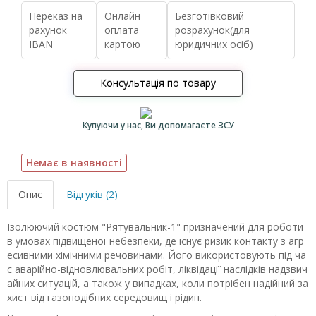
Переказ на
Онлайн
Безготівковий
рахунок
оплата
розрахунок(для
IBAN
картою
юридичних осіб)
Консультація по товару
Купуючи у нас, Ви допомагаєте ЗСУ
Немає в наявності
Опис
Відгуків (2)
Ізолюючий костюм "Рятувальник-1" призначений для роботи
в умовах підвищеної небезпеки, де існує ризик контакту з агр
есивними хімічними речовинами. Його використовують під ча
с аварійно-відновлювальних робіт, ліквідації наслідків надзвич
айних ситуацій, а також у випадках, коли потрібен надійний за
хист від газоподібних середовищ і рідин.