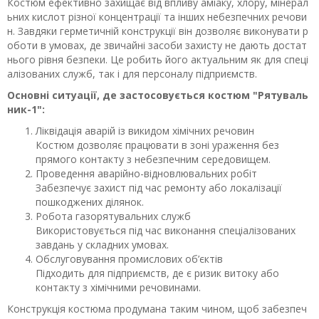
Костюм ефективно захищає від впливу аміаку, хлору, мінерал
ьних кислот різної концентрації та інших небезпечних речови
н. Завдяки герметичній конструкції він дозволяє виконувати р
оботи в умовах, де звичайні засоби захисту не дають достат
нього рівня безпеки. Це робить його актуальним як для спеці
алізованих служб, так і для персоналу підприємств.
Основні ситуації, де застосовується костюм "Рятуваль
ник-1":
Ліквідація аварій із викидом хімічних речовин
Костюм дозволяє працювати в зоні ураження без
прямого контакту з небезпечним середовищем.
Проведення аварійно-відновлювальних робіт
Забезпечує захист під час ремонту або локалізації
пошкоджених ділянок.
Робота газорятувальних служб
Використовується під час виконання спеціалізованих
завдань у складних умовах.
Обслуговування промислових об’єктів
Підходить для підприємств, де є ризик витоку або
контакту з хімічними речовинами.
Конструкція костюма продумана таким чином, щоб забезпеч