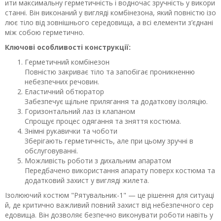
ити максимальну герметичність і водночас зручність у викори
станні. Він виконаний у вигляді комбінезона, який повністю ізо
лює тіло від зовнішнього середовища, а всі елементи з’єднані
між собою герметично.
Ключові особливості конструкції:
Герметичний комбінезон
Повністю закриває тіло та запобігає проникненню
небезпечних речовин.
Еластичний обтюратор
Забезпечує щільне прилягання та додаткову ізоляцію.
Горизонтальний лаз із клапаном
Спрощує процес одягання та зняття костюма.
Знімні рукавички та чоботи
Зберігають герметичність, але при цьому зручні в
обслуговуванні.
Можливість роботи з дихальним апаратом
Передбачено використання апарату поверх костюма та
додатковий захист у вигляді жилета.
Ізолюючий костюм "Рятувальник-1" — це рішення для ситуаці
й, де критично важливий повний захист від небезпечного сер
едовища. Він дозволяє безпечно виконувати роботи навіть у