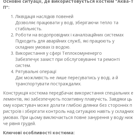
Основні ситуації, де використовується костюм "Аква-Т
П":
Ліквідація наслідків повеней
Дозволяє працювати у воді, зберігаючи тепло та
стабільність.
Роботи на водопровідних і каналізаційних системах
Підходить для аварійних служб, які працюють у
складних умовах із водою.
Використання у сфері Теплокомуненерго
Забезпечує захист при обслуговуванні та ремонті
систем.
Рятувальні операції
Дає можливість не лише пересуватись у воді, а й
транспортувати постраждалих.
Конструкція костюма передбачає використання спеціальних е
лементів, які забезпечують позитивну плавучість. Завдяки ць
ому користувач може долати глибокі ділянки без сторонніх п
ристроїв і зберігати контроль над ситуацією навіть у складних
умовах. При цьому виключається повне занурення у воду ниж
че рівня грудей.
Ключові особливості костюма: