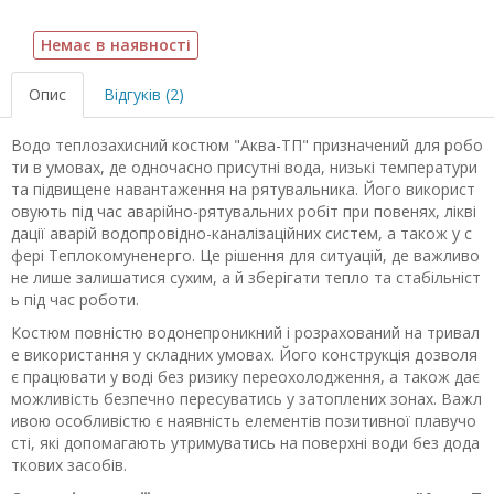
Немає в наявності
Опис
Відгуків (2)
Водо теплозахисний костюм "Аква-ТП" призначений для робо
ти в умовах, де одночасно присутні вода, низькі температури
та підвищене навантаження на рятувальника. Його використ
овують під час аварійно-рятувальних робіт при повенях, лікві
дації аварій водопровідно-каналізаційних систем, а також у с
фері Теплокомуненерго. Це рішення для ситуацій, де важливо
не лише залишатися сухим, а й зберігати тепло та стабільніст
ь під час роботи.
Костюм повністю водонепроникний і розрахований на тривал
е використання у складних умовах. Його конструкція дозволя
є працювати у воді без ризику переохолодження, а також дає
можливість безпечно пересуватись у затоплених зонах. Важл
ивою особливістю є наявність елементів позитивної плавучо
сті, які допомагають утримуватись на поверхні води без дода
ткових засобів.