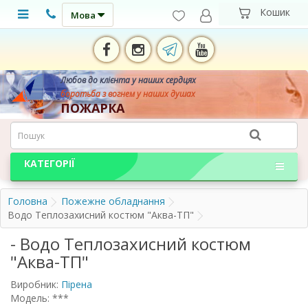
Мова
Любов до клієнта у наших сердцях
боротьба з вогнем у наших душах
ПОЖАРКА
КАТЕГОРІЇ
Головна
Пожежне обладнання
Водо Теплозахисний костюм "Аква-ТП"
- Водо Теплозахисний костюм
"Аква-ТП"
Виробник:
Пірена
Модель: ***