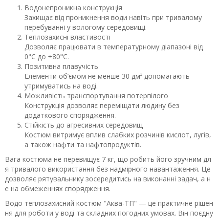
Водонепроникна конструкція
Захищає від проникнення води навіть при тривалому
перебуванні у вологому середовищі.
Теплозахисні властивості
Дозволяє працювати в температурному діапазоні від
0°C до +80°C.
Позитивна плавучість
Елементи об’ємом не менше 30 дм³ допомагають
утримуватись на воді.
Можливість транспортування потерпілого
Конструкція дозволяє переміщати людину без
додаткового спорядження.
Стійкість до агресивних середовищ
Костюм витримує вплив слабких розчинів кислот, лугів,
а також нафти та нафтопродуктів.
Вага костюма не перевищує 7 кг, що робить його зручним дл
я тривалого використання без надмірного навантаження. Це
дозволяє рятувальнику зосередитись на виконанні задач, а н
е на обмеженнях спорядження.
Водо теплозахисний костюм "Аква-ТП" — це практичне рішен
ня для роботи у воді та складних погодних умовах. Він поєдну