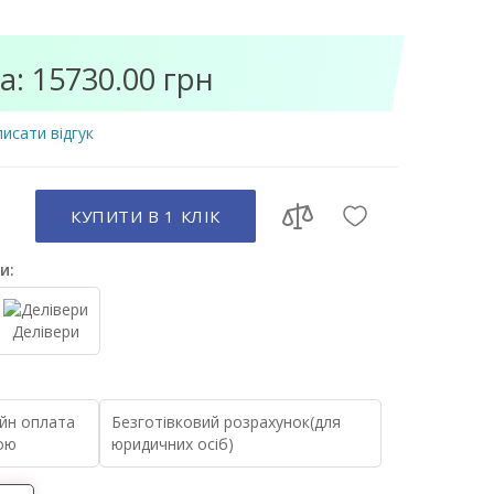
а: 15730.00 грн
исати відгук
КУПИТИ В 1 КЛIК
и:
Делівери
йн оплата
Безготівковий розрахунок(для
ою
юридичних осіб)