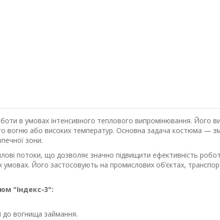
боти в умовах інтенсивного теплового випромінювання. Його вик
ого вогню або високих температур. Основна задача костюма — з
печної зони.
плові потоки, що дозволяє значно підвищити ефективність робот
 умовах. Його застосовують на промислових об’єктах, транспорті
юм "Індекс-3":
і до вогнища займання.