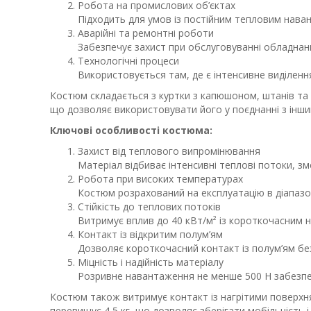
Робота на промислових об’єктах
Підходить для умов із постійним тепловим нава
Аварійні та ремонтні роботи
Забезпечує захист при обслуговуванні обладна
Технологічні процеси
Використовується там, де є інтенсивне виділенн
Костюм складається з куртки з капюшоном, штанів та 
що дозволяє використовувати його у поєднанні з інши
Ключові особливості костюма:
Захист від теплового випромінювання
Матеріал відбиває інтенсивні теплові потоки, 
Робота при високих температурах
Костюм розрахований на експлуатацію в діапазоні
Стійкість до теплових потоків
Витримує вплив до 40 кВт/м² із короткочасним 
Контакт із відкритим полум’ям
Дозволяє короткочасний контакт із полум’ям бе
Міцність і надійність матеріалу
Розривне навантаження не менше 500 Н забезпечу
Костюм також витримує контакт із нагрітими поверхн
перевищує 4,5 кг, що дозволяє зберігати мобільність 