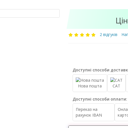
Цін
2 відгуків
Нап
Доступні способи доставк
Нова пошта
САТ
Доступні способи оплати:
Переказ на
Онла
рахунок IBAN
карт