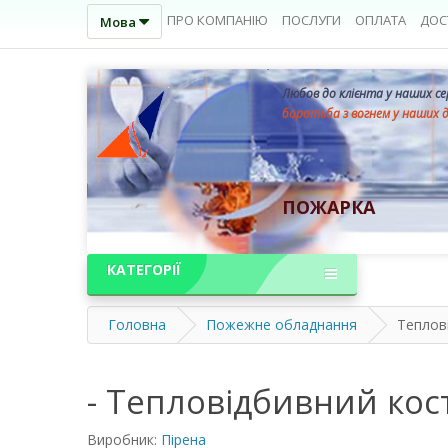
ПРО КОМПАНІЮ
ПОСЛУГИ
ОПЛАТА
ДОС
Мова
Любов до клієнта у наших с
боротьба з вогнем у наших 
ПОЖАРКА
КАТЕГОРІЇ
Головна
Пожежне обладнання
Теплов
- Тепловідбивний кос
Виробник:
Пірена