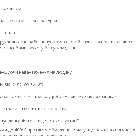
нтаженням.
ння з високою температурою.
я тепла.
рукавиць, що забезпечує комплексний захист основних ділянок 
ми засобами захисту без ускладнень.
зменшуючи навантаження на людину.
 від -50°C до +200°C.
навантаженням і тривалу роботу при нижчих показниках.
з втрати захисних властивостей.
є довговічність під час експлуатації.
ями до 400°C протягом обмеженого часу, що важливо під час ро
і не перевантажувати користувача.