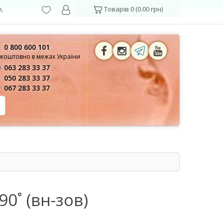
Товарів 0 (0.00 грн)
А
0 800 600 101
зкоштовно в межах України
063 283 33 37
050 283 33 37
067 283 33 37
0˚ (вн-зов)