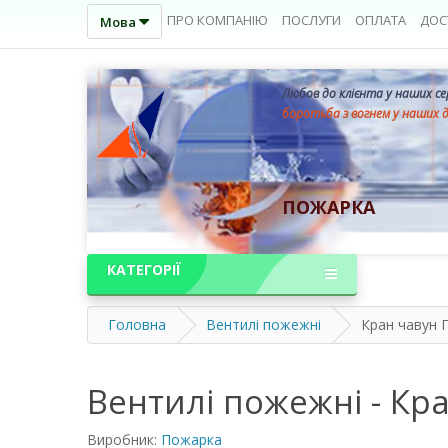
ПРО КОМПАНІЮ
ПОСЛУГИ
ОПЛАТА
ДОС
Мова
Любов до клієнта у наших с
боротьба з вогнем у наших 
ПОЖАРКА
КАТЕГОРІЇ
Головна
Вентилі пожежні
Кран чавун П
Вентилі пожежні - Кра
Виробник:
Пожарка