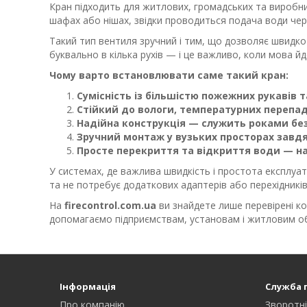
Кран підходить для житлових, громадських та виробн
шафах або нішах, звідки проводиться подача води чер
Такий тип вентиля зручний і тим, що дозволяє швидко 
буквально в кілька рухів — і це важливо, коли мова йд
Чому варто встановлювати саме такий кран:
Сумісність із більшістю пожежних рукавів т
Стійкий до вологи, температурних перепаді
Надійна конструкція — служить роками без
Зручний монтаж у вузьких просторах завдя
Просте перекриття та відкриття води — нав
У системах, де важлива швидкість і простота експлуат
та не потребує додаткових адаптерів або перехідників
На
firecontrol.com.ua
ви знайдете лише перевірені к
допомагаємо підприємствам, установам і житловим об
Інформація
Служба 
Про компанію
Зворотні