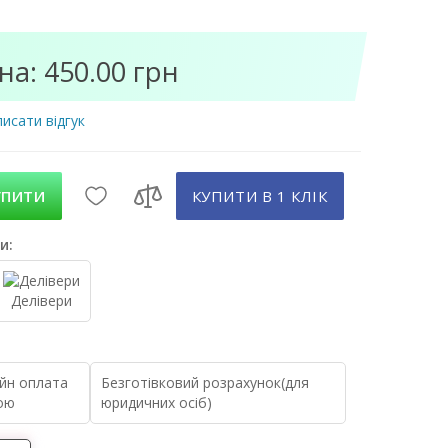
на: 450.00 грн
исати відгук
УПИТИ
КУПИТИ В 1 КЛIК
и:
Делівери
йн оплата
Безготівковий розрахунок(для
ою
юридичних осіб)