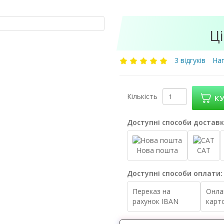
Ці
3 відгуків
Нап
Кількість
К
Доступні способи доставк
Нова пошта
САТ
Доступні способи оплати:
Переказ на
Онла
рахунок IBAN
карт