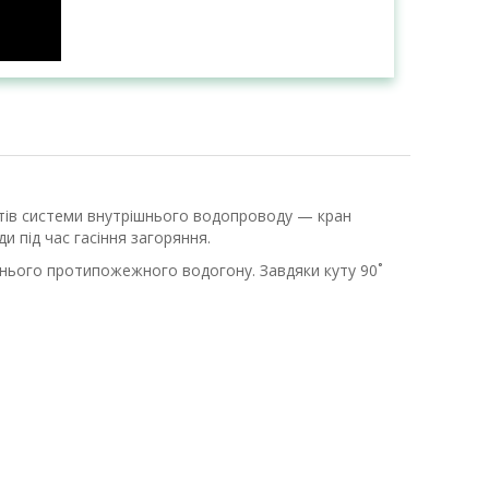
нтів системи внутрішнього водопроводу — кран
 під час гасіння загоряння.
шнього протипожежного водогону. Завдяки куту 90˚