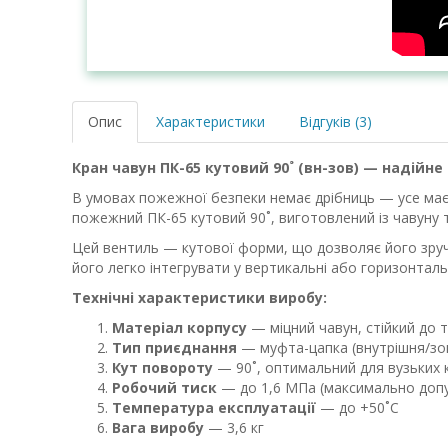
Опис
Характеристики
Відгуків (3)
Кран чавун ПК-65 кутовий 90˚ (вн-зов) — надій
В умовах пожежної безпеки немає дрібниць — усе має
пожежний ПК-65 кутовий 90˚, виготовлений із чавуну т
Цей вентиль — кутової форми, що дозволяє його зруч
його легко інтегрувати у вертикальні або горизонтальн
Технічні характеристики виробу:
Матеріал корпусу
— міцний чавун, стійкий до 
Тип приєднання
— муфта-цапка (внутрішня/зов
Кут повороту
— 90˚, оптимальний для вузьких 
Робочий тиск
— до 1,6 МПа (максимально доп
Температура експлуатації
— до +50˚С
Вага виробу
— 3,6 кг