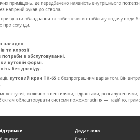
ичих приміщень, де передбачено наявність внутрішнього пожежн
ез напірний рукав до ствола.
приєднати обладнання та забезпечити стабільну подачу води без 
е про секунди.
а насадок.
в та корозії.
 потреби в обслуговуванні.
ки кутовій формі.
іть без досвіду.
ації,
кутовий кран ПК-65
є безпрограшним варіантом. Він витри
.
омплектуючі, включно з вентилями, гідрантами, розгалуженнями,
’єктам облаштовувати системи пожежогасіння — надійно, грамо
підтримки
Додатково
й звязок
Бренд