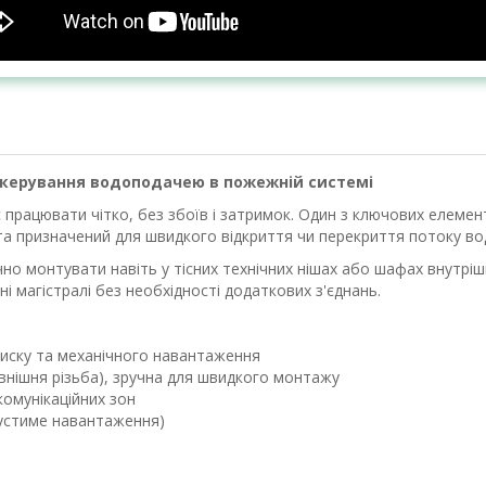
не керування водоподачею в пожежній системі
 працювати чітко, без збоїв і затримок. Один з ключових елеме
а призначений для швидкого відкриття чи перекриття потоку води
но монтувати навіть у тісних технічних нішах або шафах внутрі
і магістралі без необхідності додаткових з'єднань.
тиску та механічного навантаження
нішня різьба), зручна для швидкого монтажу
комунікаційних зон
устиме навантаження)