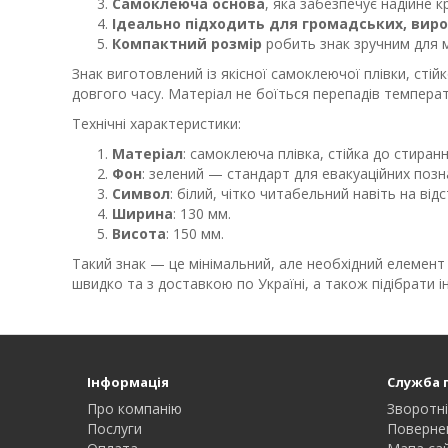
Самоклеюча основа
, яка забезпечує надійне к
Ідеально підходить для громадських, виро
Компактний розмір
робить знак зручним для м
Знак виготовлений із якісної самоклеючої плівки, стій
довгого часу. Матеріал не боїться перепадів темпера
Технічні характеристики:
Матеріал
: самоклеюча плівка, стійка до стиранн
Фон
: зелений — стандарт для евакуаційних позн
Символ
: білий, чітко читабельний навіть на відс
Ширина
: 130 мм.
Висота
: 150 мм.
Такий знак — це мінімальний, але необхідний елемент 
швидко та з доставкою по Україні, а також підібрати 
Інформація
Служба 
Про компанію
Зворотні
Послуги
Поверне