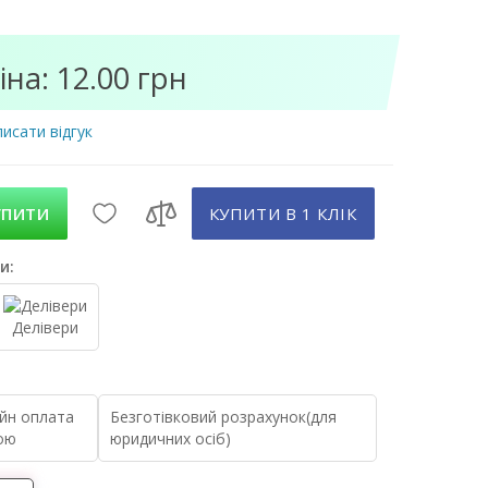
іна: 12.00 грн
исати відгук
УПИТИ
КУПИТИ В 1 КЛIК
и:
Делівери
йн оплата
Безготівковий розрахунок(для
ою
юридичних осіб)