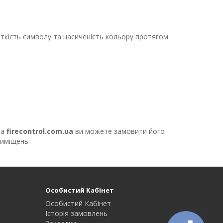
чіткість символу та насиченість кольору протягом
На
firecontrol.com.ua
ви можете замовити його
риміщень.
Особистий Кабінет
Особистий Кабінет
Історія замовлень