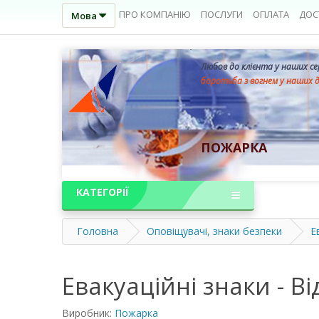
ПРО КОМПАНІЮ
ПОСЛУГИ
ОПЛАТА
ДОС
Мова
Любов до клієнта у наших с
боротьба з вогнем у наших 
ПОЖАРКА
КАТЕГОРІЇ
Головна
Оповіщувачі, знаки безпеки
Е
Евакуаційні знаки - В
Виробник:
Пожарка