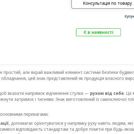
Консультація по товару
Купу
Є в наявності
 простий, але вкрай важливий елемент системи безпеки будівел
 обладнання, цей знак представлений як продукція власного вир
щоб вказати напрямок відчинення стулки —
рухом від себе
. Це
кнути затримок і тисняви. Знак виготовлений із самоклеючої плі
 основними перевагами:
ації
, допомагає орієнтуватися у напрямку руху навіть людям, як
символ відповідають стандартам та добре помітні при будь-якому