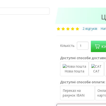
Ц
2 відгуків
Нап
Кількість
К
Доступні способи доставк
Нова пошта
САТ
Доступні способи оплати:
Переказ на
Онла
рахунок IBAN
карт