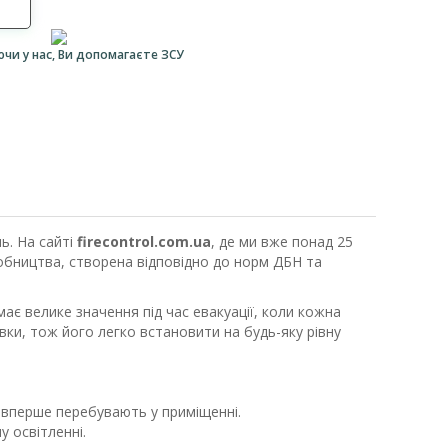
ючи у нас, Ви допомагаєте ЗСУ
ь. На сайті
firecontrol.com.ua
, де ми вже понад 25
обництва, створена відповідно до норм ДБН та
 має велике значення під час евакуації, коли кожна
вки, тож його легко встановити на будь-яку рівну
і вперше перебувають у приміщенні.
 освітленні.