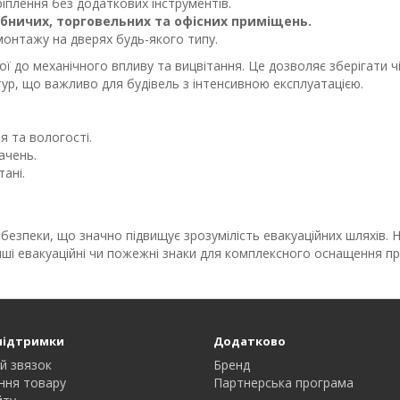
ріплення без додаткових інструментів.
бничих, торговельних та офісних приміщень.
онтажу на дверях будь-якого типу.
кої до механічного впливу та вицвітання. Це дозволяє зберігати 
тур, що важливо для будівель з інтенсивною експлуатацією.
я та вологості.
ачень.
тані.
безпеки, що значно підвищує зрозумілість евакуаційних шляхів. 
інші евакуаційні чи пожежні знаки для комплексного оснащення п
підтримки
Додатково
й звязок
Бренд
ння товару
Партнерська програма