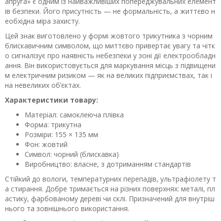
апруга» є одним із найважливіших попереджувальних елемент
ів безпеки. Його присутність — не формальність, а життєво н
еобхідна міра захисту.
Цей знак виготовлено у формі жовтого трикутника з чорним
блискавичним символом, що миттєво привертає увагу та чітк
о сигналізує про наявність небезпеки у зоні дії електрообладн
ання. Він використовується для маркування місць з підвищени
м електричним ризиком — як на великих підприємствах, так і
на невеликих об’єктах.
Характеристики товару:
Матеріал: самоклеюча плівка
Форма: трикутна
Розміри: 155 × 135 мм
Фон: жовтий
Символ: чорний (блискавка)
Виробництво: власне, з дотриманням стандартів
Стійкий до вологи, температурних перепадів, ультрафіолету т
а стирання. Добре тримається на різних поверхнях: металі, пл
астику, фарбованому дереві чи склі. Призначений для внутріш
нього та зовнішнього використання.