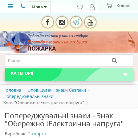
Мова
Любов до клієнта у наших сердцях
боротьба з вогнем у наших душах
ПОЖАРКА
КАТЕГОРІЇ
Головна
Оповіщувачі, знаки безпеки
Попереджувальні знаки
Знак "Обережно !Електрична напруга"
Попереджувальні знаки - Знак
"Обережно !Електрична напруга"
Виробник:
Пожарка