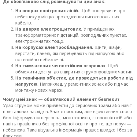
Де обов’язково слід розміщувати цей знак:
На опорах повітряних ліній.
Щоб попередити про
небезпеку у місцях проходження високовольтних
кабелів.
На дверях електрощитових.
У приміщеннях
трансформаторних підстанцій, розподільчих пунктах,
електрокімнатах тощо.
На корпусах електрообладнання.
Щити, шафи,
верстати, панелі, які перебувають під напругою або
потенційно небезпечні.
На тимчасових чи постійних огорожах.
Щоб
обмежити доступ до відкритих струмопровідних частин.
На технічних об’єктах, де проводяться роботи під
напругою.
Наприклад, у ремонтних зонах або під час
монтажу нових мереж.
Чому цей знак — обов’язковий елемент безпеки?
Удар струмом може призвести до серйозних травм або навіт
ь летальних наслідків. Знак є простим, але ефективним спосо
бом інформувати персонал, монтажників, сторонніх осіб або
навіть працівників без профільної освіти про те, що поруч —
небезпека. Така візуальна інформація працює швидко і без за
йвих слів.