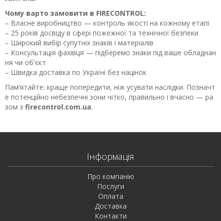
Чому варто замовити в FIRECONTROL:
– Власне виробництво — контроль якості на кожному етапі
– 25 років досвіду в сфері пожежної та технічної безпеки
– Широкий вибір супутніх знаків і матеріалів
– Консультація фахівця — підберемо знаки під ваше обладнан
ня чи об'єкт
– Швидка доставка по Україні без націнок
Пам’ятайте: краще попередити, ніж усувати наслідки. Позначт
е потенційно небезпечні зони чітко, правильно і вчасно — ра
зом з
firecontrol.com.ua
.
Інформація
Про компанію
Послуги
Оплата
Доставка
Контакти