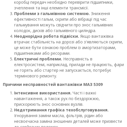
коробці передач необхідно перевірити підшипники,
зчеплення та інші елементи трансмісії.
Проблеми з гальмівною системою.
Зниження
ефективності гальм, скрипи або вібрації під час
гальмування можуть свідчити про знос гальмівних
колодок, дисків або гальмівного циліндра.
Неоднорідна робота підвіски.
Якщо вантажівка
втрачає стабільність на дорозі або з'являються скрипи,
це може бути ознакою проблем із амортизаторами,
підшипниками або ресорами.
Електричні проблеми.
Несправність в
електросистемі, наприклад, прилади не працюють, фари
не горять або стартер не запускається, потребує
термінового ремонту.
Причини несправностей вантажівки МАЗ 5309
Інтенсивне використання.
Часті і важкі
навантаження, а також рух по бездоріжжю,
прискорюють знос основних вузлів.
Недотримання графіка техобслуговування.
Ігнорування заміни масла, фільтрів, рідин або
несвоєчасна заміна зношених деталей може призвести
до серйозних поломок.