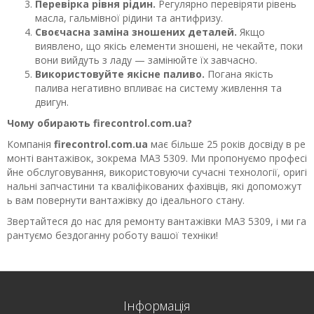
Перевірка рівня рідин.
Регулярно перевіряти рівень
масла, гальмівної рідини та антифризу.
Своєчасна заміна зношених деталей.
Якщо
виявлено, що якісь елементи зношені, не чекайте, поки
вони вийдуть з ладу — замінюйте їх завчасно.
Використовуйте якісне паливо.
Погана якість
палива негативно впливає на систему живлення та
двигун.
Чому обирають firecontrol.com.ua?
Компанія
firecontrol.com.ua
має більше 25 років досвіду в ре
монті вантажівок, зокрема МАЗ 5309. Ми пропонуємо професі
йне обслуговування, використовуючи сучасні технології, оригі
нальні запчастини та кваліфікованих фахівців, які допоможут
ь вам повернути вантажівку до ідеального стану.
Звертайтеся до нас для ремонту вантажівки МАЗ 5309, і ми га
рантуємо бездоганну роботу вашої техніки!
Інформація