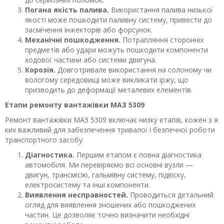
Погана якість палива.
Використання палива низької
якості може пошкодити паливну систему, привести до
засмічення інжекторів або форсунок.
Механічні пошкодження.
Потрапляння сторонніх
предметів або удари можуть пошкодити компоненти
ходової частини або системи двигуна.
Корозія.
Довготривале використання на солоному чи
вологому середовищі може викликати іржу, що
призводить до деформації металевих елементів.
Етапи ремонту вантажівки МАЗ 5309
Ремонт вантажівки МАЗ 5309 включає низку етапів, кожен з я
ких важливий для забезпечення тривалої і безпечної роботи
транспортного засобу.
Діагностика.
Першим етапом є повна діагностика
автомобіля. Ми перевіряємо всі основні вузли —
двигун, трансмісію, гальмівну систему, підвіску,
електросистему та інші компоненти.
Виявлення несправностей.
Проводиться детальний
огляд для виявлення зношених або пошкоджених
частин. Це дозволяє точно визначити необхідні