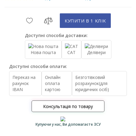
КУПИТИ В 1 КЛIК
Доступні способи доставки:
Нова пошта
САТ
Делівери
Доступні способи оплати:
Переказ на
Онлайн
Безготівковий
рахунок
оплата
розрахунок(для
IBAN
картою
юридичних осіб)
Консультація по товару
Купуючи у нас, Ви допомагаєте ЗСУ