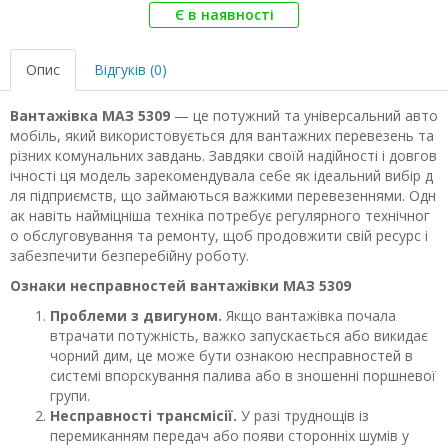
Є в наявності
Опис
Відгуків (0)
Вантажівка МАЗ 5309
— це потужний та універсальний авто
мобіль, який використовується для вантажних перевезень та
різних комунальних завдань. Завдяки своїй надійності і довгов
ічності ця модель зарекомендувала себе як ідеальний вибір д
ля підприємств, що займаються важкими перевезеннями. Одн
ак навіть найміцніша техніка потребує регулярного технічног
о обслуговування та ремонту, щоб продовжити свій ресурс і
забезпечити безперебійну роботу.
Ознаки несправностей вантажівки МАЗ 5309
Проблеми з двигуном.
Якщо вантажівка почала
втрачати потужність, важко запускається або викидає
чорний дим, це може бути ознакою несправностей в
системі впорскування палива або в зношенні поршневої
групи.
Несправності трансмісії.
У разі труднощів із
перемиканням передач або появи сторонніх шумів у