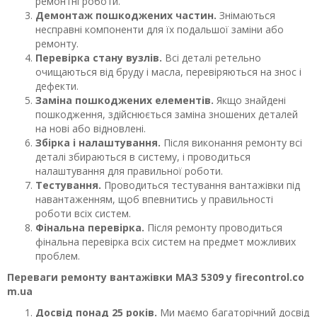
ремонтні роботи.
Демонтаж пошкоджених частин.
Знімаються
несправні компоненти для їх подальшої заміни або
ремонту.
Перевірка стану вузлів.
Всі деталі ретельно
очищаються від бруду і масла, перевіряються на знос і
дефекти.
Заміна пошкоджених елементів.
Якщо знайдені
пошкодження, здійснюється заміна зношених деталей
на нові або відновлені.
Збірка і налаштування.
Після виконання ремонту всі
деталі збираються в систему, і проводиться
налаштування для правильної роботи.
Тестування.
Проводиться тестування вантажівки під
навантаженням, щоб впевнитись у правильності
роботи всіх систем.
Фінальна перевірка.
Після ремонту проводиться
фінальна перевірка всіх систем на предмет можливих
проблем.
Переваги ремонту вантажівки МАЗ 5309 у firecontrol.co
m.ua
Досвід понад 25 років.
Ми маємо багаторічний досвід