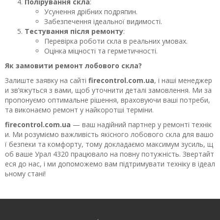
Полірування скла
:
Усунення дрібних подряпин.
Забезпечення ідеальної видимості.
Тестування після ремонту
:
Перевірка роботи скла в реальних умовах.
Оцінка міцності та герметичності.
Як замовити ремонт лобового скла?
Залиште заявку на сайті
firecontrol.com.ua
, і наші менеджер
и зв’яжуться з вами, щоб уточнити деталі замовлення. Ми за
пропонуємо оптимальне рішення, враховуючи ваші потреби,
та виконаємо ремонт у найкоротші терміни.
firecontrol.com.ua
— ваш надійний партнер у ремонті технік
и. Ми розуміємо важливість якісного лобового скла для вашо
ї безпеки та комфорту, тому докладаємо максимум зусиль, щ
об ваше Урал 4320 працювало на повну потужність. Звертайт
еся до нас, і ми допоможемо вам підтримувати техніку в ідеал
ьному стані!