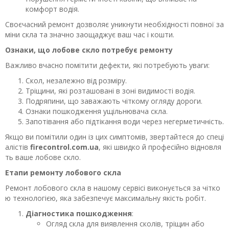
комфорт водія.
Своєчасний ремонт дозволяє уникнути необхідності повної за
міни скла та значно заощаджує ваш час і кошти.
Ознаки, що лобове скло потребує ремонту
Важливо вчасно помітити дефекти, які потребують уваги:
Скол, незалежно від розміру.
Тріщини, які розташовані в зоні видимості водія.
Подряпини, що заважають чіткому огляду дороги.
Ознаки пошкодження ущільнювача скла.
Запотівання або підтікання води через негерметичність.
Якщо ви помітили один із цих симптомів, звертайтеся до спеці
алістів
firecontrol.com.ua
, які швидко й професійно відновля
ть ваше лобове скло.
Етапи ремонту лобового скла
Ремонт лобового скла в нашому сервісі виконується за чітко
ю технологією, яка забезпечує максимальну якість робіт.
Діагностика пошкодження
:
Огляд скла для виявлення сколів, тріщин або