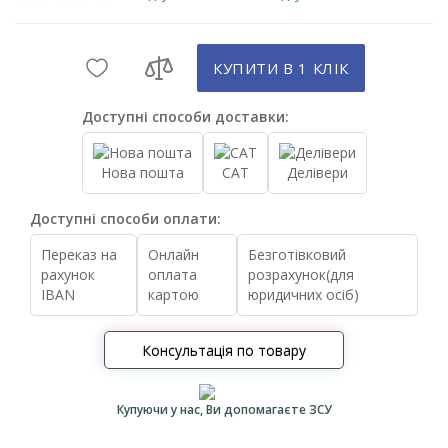
КУПИТИ В 1 КЛIК
Доступні способи доставки:
Нова пошта
САТ
Делівери
Доступні способи оплати:
Переказ на
Онлайн
Безготівковий
рахунок
оплата
розрахунок(для
IBAN
картою
юридичних осіб)
Консультація по товару
Купуючи у нас, Ви допомагаєте ЗСУ