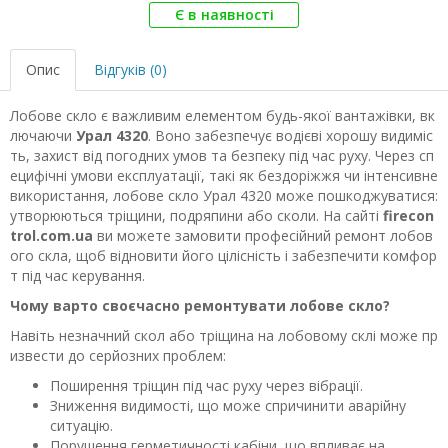
Є в наявності
Опис
Відгуків (0)
Лобове скло є важливим елементом будь-якої вантажівки, вк
лючаючи
Урал 4320
. Воно забезпечує водієві хорошу видиміс
ть, захист від погодних умов та безпеку під час руху. Через сп
ецифічні умови експлуатації, такі як бездоріжжя чи інтенсивне
використання, лобове скло Урал 4320 може пошкоджуватися:
утворюються тріщини, подряпини або сколи. На сайті
firecon
trol.com.ua
ви можете замовити професійний ремонт лобов
ого скла, щоб відновити його цілісність і забезпечити комфор
т під час керування.
Чому варто своєчасно ремонтувати лобове скло?
Навіть незначний скол або тріщина на лобовому склі може пр
извести до серйозних проблем:
Поширення тріщин під час руху через вібрації.
Зниження видимості, що може спричинити аварійну
ситуацію.
Порушення герметичності кабіни, що впливає на