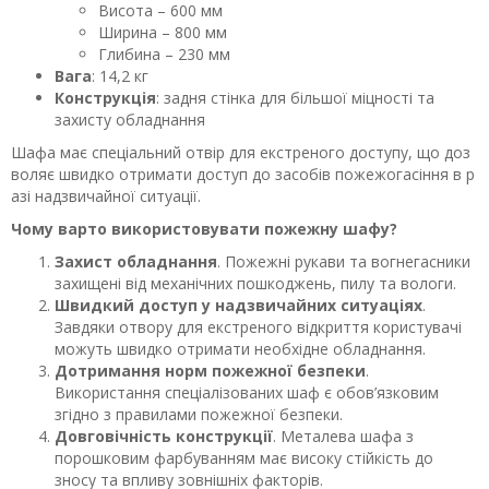
Висота – 600 мм
Ширина – 800 мм
Глибина – 230 мм
Вага
: 14,2 кг
Конструкція
: задня стінка для більшої міцності та
захисту обладнання
Шафа має спеціальний отвір для екстреного доступу, що доз
воляє швидко отримати доступ до засобів пожежогасіння в р
азі надзвичайної ситуації.
Чому варто використовувати пожежну шафу?
Захист обладнання
. Пожежні рукави та вогнегасники
захищені від механічних пошкоджень, пилу та вологи.
Швидкий доступ у надзвичайних ситуаціях
.
Завдяки отвору для екстреного відкриття користувачі
можуть швидко отримати необхідне обладнання.
Дотримання норм пожежної безпеки
.
Використання спеціалізованих шаф є обов’язковим
згідно з правилами пожежної безпеки.
Довговічність конструкції
. Металева шафа з
порошковим фарбуванням має високу стійкість до
зносу та впливу зовнішніх факторів.