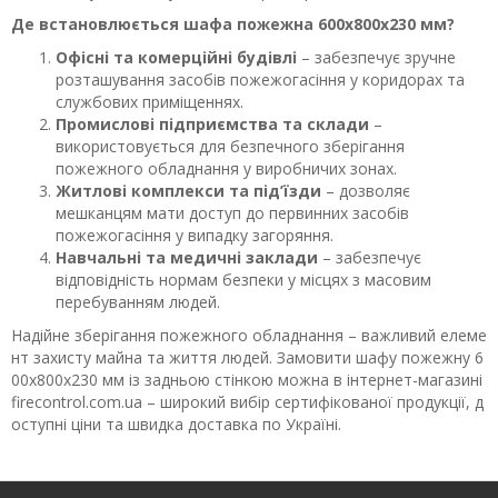
Де встановлюється шафа пожежна 600х800х230 мм?
Офісні та комерційні будівлі
– забезпечує зручне
розташування засобів пожежогасіння у коридорах та
службових приміщеннях.
Промислові підприємства та склади
–
використовується для безпечного зберігання
пожежного обладнання у виробничих зонах.
Житлові комплекси та під’їзди
– дозволяє
мешканцям мати доступ до первинних засобів
пожежогасіння у випадку загоряння.
Навчальні та медичні заклади
– забезпечує
відповідність нормам безпеки у місцях з масовим
перебуванням людей.
Надійне зберігання пожежного обладнання – важливий елеме
нт захисту майна та життя людей. Замовити шафу пожежну 6
00х800х230 мм із задньою стінкою можна в інтернет-магазині
firecontrol.com.ua – широкий вибір сертифікованої продукції, д
оступні ціни та швидка доставка по Україні.