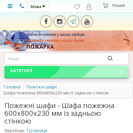
Мова
Любов до клієнта у наших сердцях
боротьба з вогнем у наших душах
ПОЖАРКА
КАТЕГОРІЇ
Головна
Пожежні шафи
Шафа пожежна 600х800х230 мм із задньою стінкою
Пожежні шафи - Шафа пожежна
600х800х230 мм із задньою
стінкою
Виробник:
Гусляниця