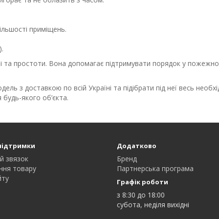
льшості приміщень.
.
та простоти. Вона допомагає підтримувати порядок у пожежному
ль з доставкою по всій Україні та підібрати під неї весь необхі
будь-якого об’єкта.
підтримки
Додатково
й звязок
Бренд
ння товару
Партнерська програма
йту
Графік роботи
з 8:30 до 18:00
субота, неділя вихідні