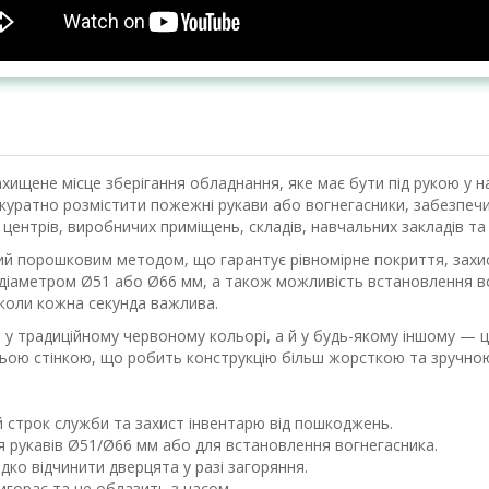
ищене місце зберігання обладнання, яке має бути під рукою у
акуратно розмістити пожежні рукави або вогнегасники, забезпеч
 центрів, виробничих приміщень, складів, навчальних закладів та
й порошковим методом, що гарантує рівномірне покриття, захист
діаметром Ø51 або Ø66 мм, а також можливість встановлення во
, коли кожна секунда важлива.
у традиційному червоному кольорі, а й у будь-якому іншому — ц
ньою стінкою, що робить конструкцію більш жорсткою та зручною
 строк служби та захист інвентарю від пошкоджень.
я рукавів Ø51/Ø66 мм або для встановлення вогнегасника.
ко відчинити дверцята у разі загоряння.
игорає та не облазить з часом.