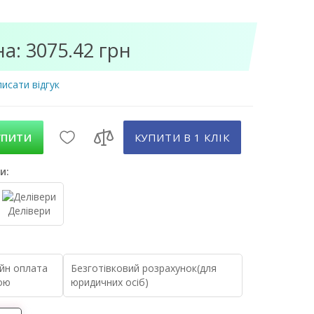
на: 3075.42 грн
исати відгук
УПИТИ
КУПИТИ В 1 КЛIК
и:
Делівери
йн оплата
Безготівковий розрахунок(для
ою
юридичних осіб)