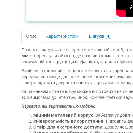
Опис
Характеристики
Відгуків (4)
Пожежна шафа — це не просто металевий короб, а зах
мм
створена для об’єктів, де важливо компактно та 
продуманій конструкції ця шафа підходить для офісних
Виріб виготовлений із міцного металу та пофарбовани
передбачено місце для розміщення пожежних рукавів 
швидко відкрити дверцята навіть у стресовій ситуації
За бажанням клієнта шафу можна виготовити не лише 
або вимогами до інтер’єру. Виріб комплектується зад
Переваги, які вирізняють цю модель:
Міцний металевий корпус.
Забезпечує довгий
Універсальність використання.
Підходить дл
Отвір для екстреного доступу.
Дозволяє швид
Порошкове фарбування.
Стійке покриття не в