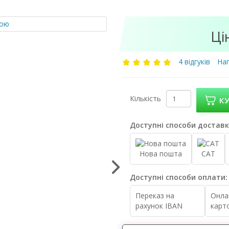
Ці
4 відгуків
Нап
Кількість
К
Доступні способи доставк
Нова пошта
САТ
Доступні способи оплати:
Переказ на
Онла
рахунок IBAN
карт