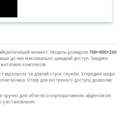
 найкритичніший момент. Модель розміром
700×900×230
ивши до них максимально швидкий доступ. Завдяки
 житлових комплексів.
 від корозії та довгий строк служби. Усередині шафи
гнегасника. Отвір для екстреного доступу дозволяє
е зручно для об’єктів із корпоративною айдентикою
 у встановленні.