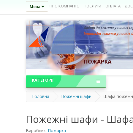
ПРО КОМПАНІЮ
ПОСЛУГИ
ОПЛАТА
ДОС
Мова
Любов до клієнта у наших с
боротьба з вогнем у наших 
ПОЖАРКА
КАТЕГОРІЇ
Головна
Пожежні шафи
Шафа пожежна
Пожежні шафи - Шафа
Виробник:
Пожарка