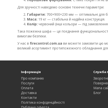
Для зручності наведемо основні технічні параметри:
Габарити:
700×900×230 мм — оптимальні для бі
Маса:
19 кг — стабільна й надійна конструкція.
Колір:
червоний (інші кольори — під замовлення)
Така пожежна шафа — це поєднання функціональності 
вимогам безпеки.
У нас в
firecontrol.com.ua
ви можете замовити цю моде
великий асортимент протипожежного обладнання для 
Інформація
Служба 
Про компанію
Зворотні
Послуги
Поверне
Оплата
Мапа са
Доставка
Блог
Контакти
Політика конфіденційності
Публічна оферта