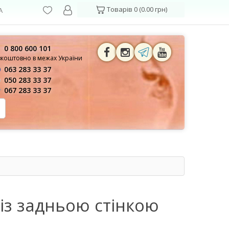
Товарів 0 (0.00 грн)
А
0 800 600 101
зкоштовно в межах України
063 283 33 37
050 283 33 37
067 283 33 37
з задньою стінкою