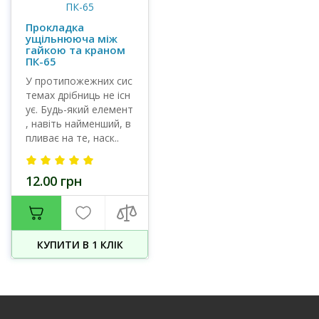
Прокладка
ущільнююча між
гайкою та краном
ПК-65
У протипожежних сис
темах дрібниць не існ
ує. Будь-який елемент
, навіть найменший, в
пливає на те, наск..
12.00 грн
КУПИТИ В 1 КЛIК