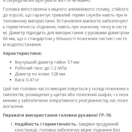
а секунда може врятувати життя чи майно.
Головка виготовлена з міцного алюмінієвого сплаву, стійкого
до корозії, що гарантує тривалий термін служби навіть при ін
тенсивному використанні. Встановлені манжети забезпечуют
ь герметичність з’єднання, навіть при значному тиску в систе
мі. Діаметр підходить для використання з рукавами діаметром
66 мм, що є стандартом у більшості пожежних частин і систе
м водопостачання.
Характеристики:
Внутрішній діаметр гайки: 57 мм
Робочий тиск: до 1.2 МПа
Діаметр по іклам: 128 мм
Вага: 0.47 кг
Цей тип головки часто використовується у складі пожежних к
омплектів, розміщених у щитах або пожежних шафах, і є неза
мінним у забезпеченні оперативного реагування під час поже
жогасіння.
Переваги використання головки рукавної ГР-70:
Надійність і герметичність.
Завдяки продуманій
конструкції, головка забезпечує міцне з’єднання без