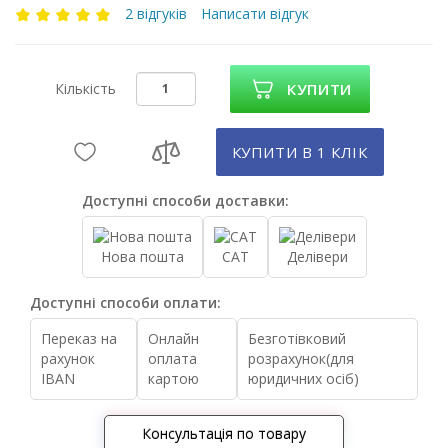
2 відгуків
Написати відгук
Кількість
КУПИТИ
КУПИТИ В 1 КЛIК
Доступні способи доставки:
Нова пошта
САТ
Делівери
Доступні способи оплати:
Переказ на
Онлайн
Безготівковий
рахунок
оплата
розрахунок(для
IBAN
картою
юридичних осіб)
Консультація по товару