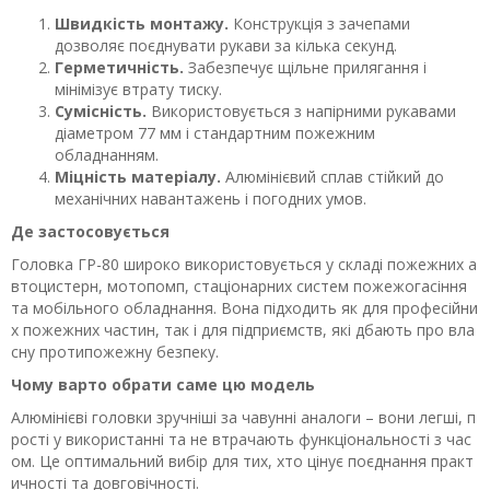
Швидкість монтажу.
Конструкція з зачепами
дозволяє поєднувати рукави за кілька секунд.
Герметичність.
Забезпечує щільне прилягання і
мінімізує втрату тиску.
Сумісність.
Використовується з напірними рукавами
діаметром 77 мм і стандартним пожежним
обладнанням.
Міцність матеріалу.
Алюмінієвий сплав стійкий до
механічних навантажень і погодних умов.
Де застосовується
Головка ГР-80 широко використовується у складі пожежних а
втоцистерн, мотопомп, стаціонарних систем пожежогасіння
та мобільного обладнання. Вона підходить як для професійни
х пожежних частин, так і для підприємств, які дбають про вла
сну протипожежну безпеку.
Чому варто обрати саме цю модель
Алюмінієві головки зручніші за чавунні аналоги – вони легші, п
рості у використанні та не втрачають функціональності з час
ом. Це оптимальний вибір для тих, хто цінує поєднання практ
ичності та довговічності.