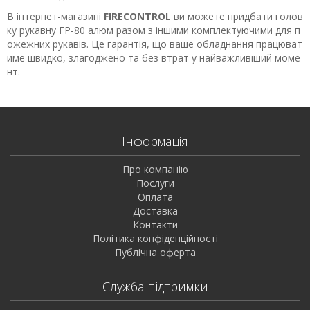
В інтернет-магазині
FIRECONTROL
ви можете придбати голов
ку рукавну ГР-80 алюм разом з іншими комплектуючими для п
ожежних рукавів. Це гарантія, що ваше обладнання працюват
име швидко, злагоджено та без втрат у найважливіший моме
нт.
Інформація
Про компанію
Послуги
Оплата
Доставка
Контакти
Політика конфіденційності
Публічна оферта
Служба підтримки