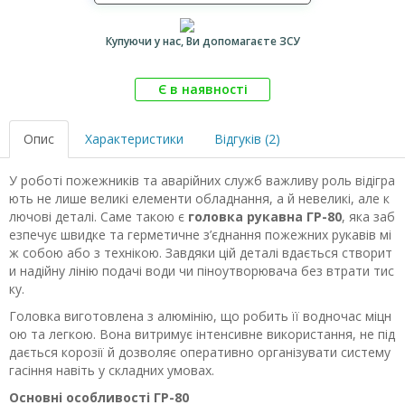
Купуючи у нас, Ви допомагаєте ЗСУ
Є в наявності
Опис
Характеристики
Відгуків (2)
У роботі пожежників та аварійних служб важливу роль відігра
ють не лише великі елементи обладнання, а й невеликі, але к
лючові деталі. Саме такою є
головка рукавна ГР-80
, яка заб
езпечує швидке та герметичне з’єднання пожежних рукавів мі
ж собою або з технікою. Завдяки цій деталі вдається створит
и надійну лінію подачі води чи піноутворювача без втрати тис
ку.
Головка виготовлена з алюмінію, що робить її водночас міцн
ою та легкою. Вона витримує інтенсивне використання, не під
дається корозії й дозволяє оперативно організувати систему
гасіння навіть у складних умовах.
Основні особливості ГР-80