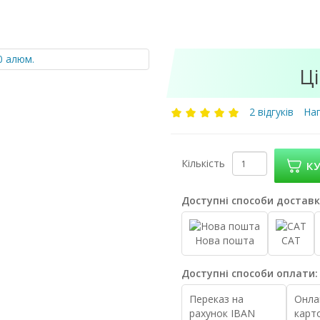
Ці
2 відгуків
Нап
Кількість
К
Доступні способи доставк
Нова пошта
САТ
Доступні способи оплати:
Переказ на
Онла
рахунок IBAN
карт