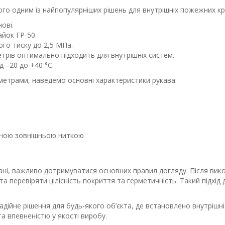
го одним із найпопулярніших рішень для внутрішніх пожежних кр
ові.
айок ГР-50.
ого тиску до 2,5 МПа.
трів оптимально підходить для внутрішніх систем.
 –20 до +40 °C.
метрами, наведемо основні характеристики рукава:
ідною зовнішньою ниткою
ні, важливо дотримуватися основних правил догляду. Після вик
а перевіряти цілісність покриття та герметичність. Такий підхі
ійне рішення для будь-якого об’єкта, де встановлено внутрішні 
а впевненістю у якості виробу.