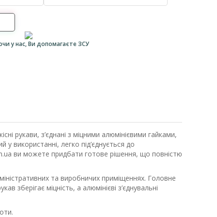
ючи у нас, Ви допомагаєте ЗСУ
сні рукави, з’єднані з міцними алюмінієвими гайками,
 у використанні, легко під’єднується до
com.ua ви можете придбати готове рішення, що повністю
міністративних та виробничих приміщеннях. Головне
в зберігає міцність, а алюмінієві з’єднувальні
оти.