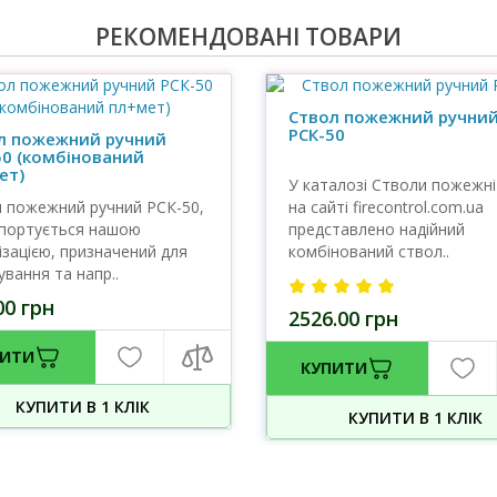
РЕКОМЕНДОВАНІ ТОВАРИ
Ствол пожежний ручни
РСК-50
л пожежний ручний
50 (комбінований
ет)
У каталозі Стволи пожежні
 пожежний ручний РСК-50,
на сайті firecontrol.com.ua
портується нашою
представлено надійний
ізацією, призначений для
комбінований ствол..
вання та напр..
00 грн
2526.00 грн
ПИТИ
КУПИТИ
КУПИТИ В 1 КЛIК
КУПИТИ В 1 КЛIК