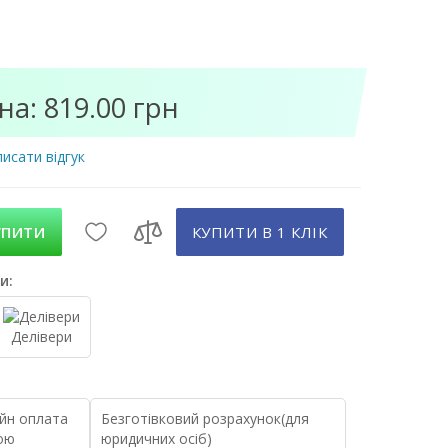
на: 819.00 грн
исати відгук
УПИТИ
КУПИТИ В 1 КЛIК
и:
Делівери
йн оплата
Безготівковий розрахунок(для
ою
юридичних осіб)