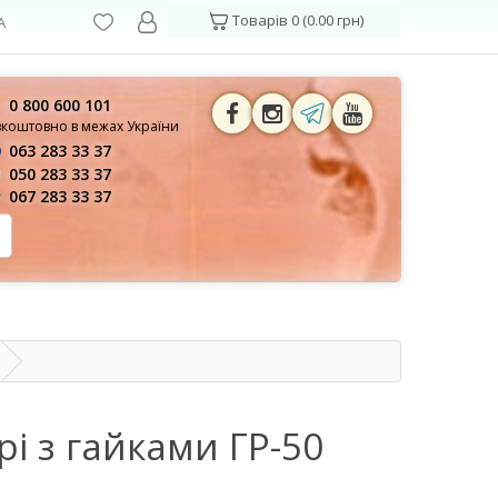
Товарів 0 (0.00 грн)
А
0 800 600 101
зкоштовно в межах України
063 283 33 37
050 283 33 37
067 283 33 37
і з гайками ГР-50