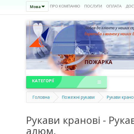
ПРО КОМПАНІЮ
ПОСЛУГИ
ОПЛАТА
ДОС
Мова
Любов до клієнта у наших с
боротьба з вогнем у наших 
ПОЖАРКА
КАТЕГОРІЇ
Головна
Пожежні рукави
Рукави крано
Рукави кранові - Рука
алюм.