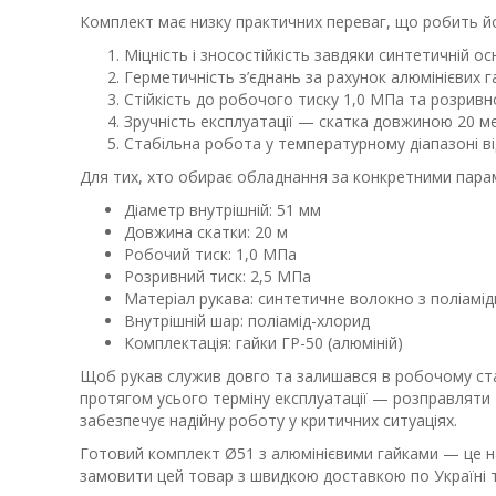
Комплект має низку практичних переваг, що робить йо
Міцність і зносостійкість завдяки синтетичній осн
Герметичність з’єднань за рахунок алюмінієвих г
Стійкість до робочого тиску 1,0 МПа та розривн
Зручність експлуатації — скатка довжиною 20 ме
Стабільна робота у температурному діапазоні від
Для тих, хто обирає обладнання за конкретними пара
Діаметр внутрішній: 51 мм
Довжина скатки: 20 м
Робочий тиск: 1,0 МПа
Розривний тиск: 2,5 МПа
Матеріал рукава: синтетичне волокно з поліам
Внутрішній шар: поліамід-хлорид
Комплектація: гайки ГР-50 (алюміній)
Щоб рукав служив довго та залишався в робочому ста
протягом усього терміну експлуатації — розправляти т
забезпечує надійну роботу у критичних ситуаціях.
Готовий комплект Ø51 з алюмінієвими гайками — це над
замовити цей товар з швидкою доставкою по Україні т