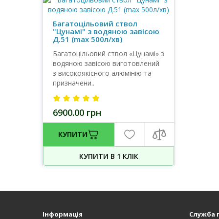
Багатоцільовий ствол
"Цунамі" з водяною завісою
Д.51 (max 500л/хв)
Багатоцільовий ствол «Цунамі» з
водяною завісою виготовлений
з високоякісного алюмінію та
призначени..
6900.00 грн
КУПИТИ
КУПИТИ В 1 КЛIК
Інформація
Служба 