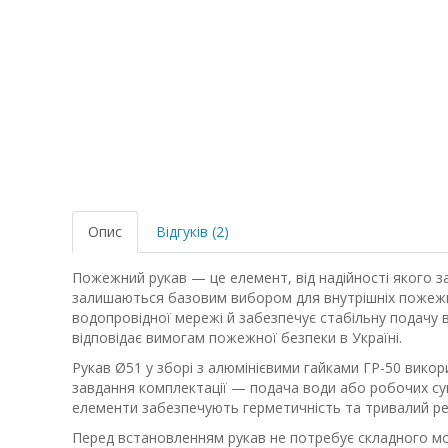
Опис
Відгуків (2)
Пожежний рукав — це елемент, від надійності якого зал
залишаються базовим вибором для внутрішніх пожежних
водопровідної мережі й забезпечує стабільну подачу в
відповідає вимогам пожежної безпеки в Україні.
Рукав Ø51 у зборі з алюмінієвими гайками ГР-50 вик
завдання комплектації — подача води або робочих сумі
елементи забезпечують герметичність та тривалий ре
Перед встановленням рукав не потребує складного м