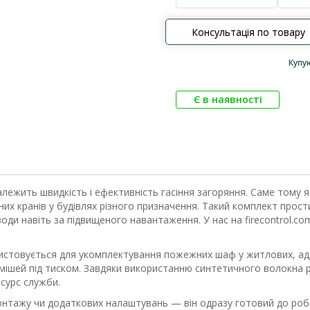
Консультація по товару
Купу
Є в наявності
ежить швидкість і ефективність гасіння загоряння. Саме тому які
 кранів у будівлях різного призначення. Такий комплект простий
оди навіть за підвищеного навантаження. У нас на firecontrol.
ористовується для укомплектування пожежних шаф у житлових, ад
шей під тиском. Завдяки використанню синтетичного волокна рука
сурс служби.
онтажу чи додаткових налаштувань — він одразу готовий до роб