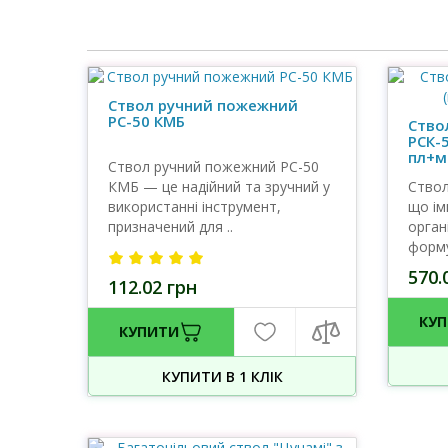
Ствол ручний пожежний
РС-50 КМБ
Ство
РСК-
пл+м
Ствол ручний пожежний РС-50
КМБ — це надійний та зручний у
Ствол
використанні інструмент,
що ім
призначений для ..
орган
форму
570.
112.02 грн
КУ
КУПИТИ
КУПИТИ В 1 КЛIК