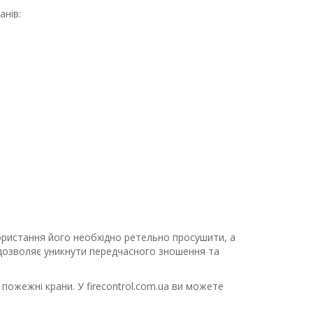
анів:
ористання його необхідно ретельно просушити, а
д дозволяє уникнути передчасного зношення та
пожежні крани. У firecontrol.com.ua ви можете