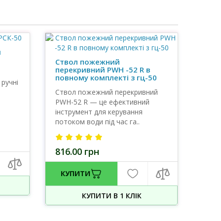
й
Ствол пожежний
перекривний PWH -52 R в
повному комплекті з гц-50
 ручні
Ствол пожежний перекривний
PWH-52 R — це ефективний
інструмент для керування
потоком води під час га..
816.00 грн
КУПИТИ
КУПИТИ В 1 КЛIК