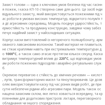
Захист голови — одна з ключових умов безпеки під час гасінн
я пожеж, і каска КП-10 створена саме для цього. Це засіб інди
відуального захисту, який використовується пожежними під ч
ас роботи в умовах високих температур, відкритого полум’я т
а дії агресивних середовищ. Модель поєднує ударостійкість, т
ермостійкість та продуману конструкцію, завдяки чому забез
печує надійний захист у найскладніших ситуаціях.
Корпус каски виготовлений із негорючого полікарбонату, арм
ованого лавсановим волокном. Такий матеріал не плавиться,
не стікає краплями навіть при екстремальних температурах д
о
1000°C
, а також само-згасає протягом кількох секунд. Каска
витримує температурний вплив до
220°C
, що відповідає умов
ам роботи пожежних підрозділів і аварійно-рятувальних служ
б.
Окремою перевагою є стійкість до хімічних речовин — кислот
, лугів, трансформаторних масел та піноутворювачів. Це дозв
оляє використовувати каску під час різних видів робіт, де при
сутні небезпечні рідини або агресивні пари. Модель також ос
нащена захисним склом, яке легко ховається всередину, та кр
іпленнями для додаткових пристроїв: ліхтаря, переговорного
обладнання чи іншого спорядження.