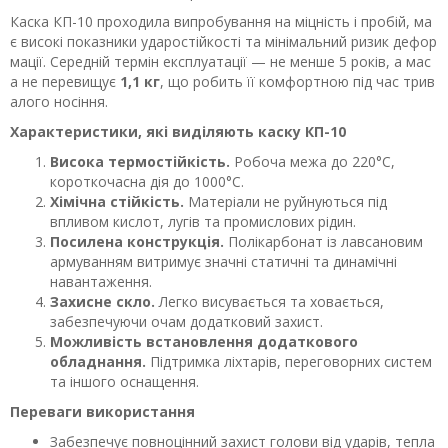
Каска КП-10 проходила випробування на міцність і пробій, ма
є високі показники ударостійкості та мінімальний ризик дефор
мації. Середній термін експлуатації — не менше 5 років, а мас
а не перевищує
1,1 кг
, що робить її комфортною під час трив
алого носіння.
Характеристики, які виділяють каску КП-10
Висока термостійкість.
Робоча межа до 220°C,
короткочасна дія до 1000°C.
Хімічна стійкість.
Матеріали не руйнуються під
впливом кислот, лугів та промислових рідин.
Посилена конструкція.
Полікарбонат із лавсановим
армуванням витримує значні статичні та динамічні
навантаження.
Захисне скло.
Легко висувається та ховається,
забезпечуючи очам додатковий захист.
Можливість встановлення додаткового
обладнання.
Підтримка ліхтарів, переговорних систем
та іншого оснащення.
Переваги використання
Забезпечує повноцінний захист голови від ударів, тепла