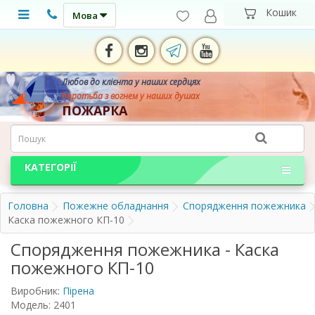
Мова
Любов до клієнта у наших сердцях
боротьба з вогнем у наших душах
ПОЖАРКА
КАТЕГОРІЇ
Головна
Пожежне обладнання
Спорядження пожежника
Каска пожежного КП-10
Спорядження пожежника - Каска
пожежного КП-10
Виробник:
Пірена
Модель: 2401