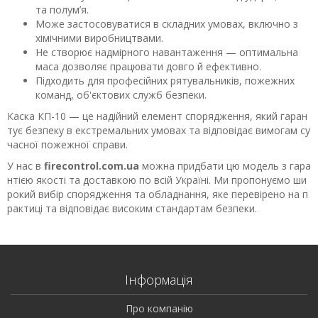
та полум’я.
Може застосовуватися в складних умовах, включно з
хімічними виробництвами.
Не створює надмірного навантаження — оптимальна
маса дозволяє працювати довго й ефективно.
Підходить для професійних рятувальників, пожежних
команд, об'єктових служб безпеки.
Каска КП-10 — це надійний елемент спорядження, який гаран
тує безпеку в екстремальних умовах та відповідає вимогам су
часної пожежної справи.
У нас в
firecontrol.com.ua
можна придбати цю модель з гара
нтією якості та доставкою по всій Україні. Ми пропонуємо ши
рокий вибір спорядження та обладнання, яке перевірено на п
рактиці та відповідає високим стандартам безпеки.
Інформація
Про компанію