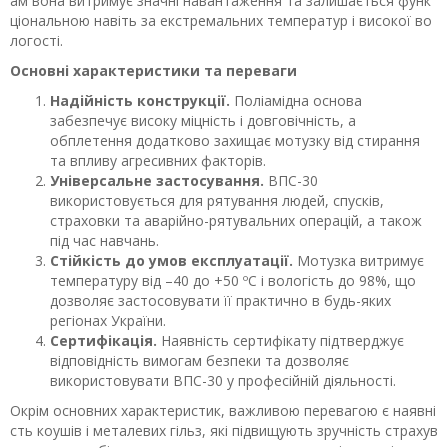
ам вона витримує значні навантаження та залишається функ
ціональною навіть за екстремальних температур і високої во
логості.
Основні характеристики та переваги
Надійність конструкції.
Поліамідна основа
забезпечує високу міцність і довговічність, а
обплетення додатково захищає мотузку від стирання
та впливу агресивних факторів.
Універсальне застосування.
ВПС-30
використовується для рятування людей, спусків,
страховки та аварійно-рятувальних операцій, а також
під час навчань.
Стійкість до умов експлуатації.
Мотузка витримує
температуру від –40 до +50 ºС і вологість до 98%, що
дозволяє застосовувати її практично в будь-яких
регіонах України.
Сертифікація.
Наявність сертифікату підтверджує
відповідність вимогам безпеки та дозволяє
використовувати ВПС-30 у професійній діяльності.
Окрім основних характеристик, важливою перевагою є наявні
сть коушів і металевих гільз, які підвищують зручність страхув