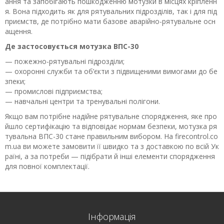
ання та запобігають пошкодженню мотузки в місцях кріпленн
я. Вона підходить як для рятувальних підрозділів, так і для під
приємств, де потрібно мати базове аварійно-рятувальне осн
ащення.
Де застосовується мотузка ВПС-30
— пожежно-рятувальні підрозділи;
— охоронні служби та об’єкти з підвищеними вимогами до бе
зпеки;
— промислові підприємства;
— навчальні центри та тренувальні полігони.
Якщо вам потрібне надійне рятувальне спорядження, яке про
йшло сертифікацію та відповідає нормам безпеки, мотузка ря
тувальна ВПС-30 стане правильним вибором. На firecontrol.co
m.ua ви можете замовити її швидко та з доставкою по всій Ук
раїні, а за потреби — підібрати й інші елементи спорядження
для повної комплектації.
Інформація