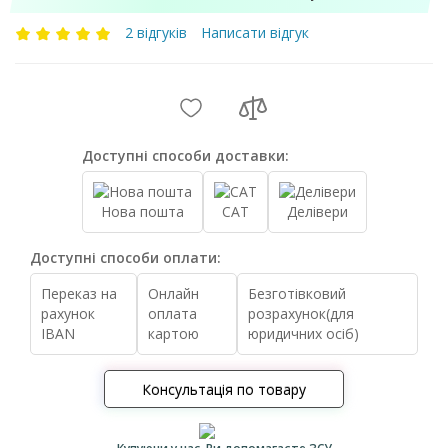
2 відгуків
Написати відгук
Доступні способи доставки:
Нова пошта
САТ
Делівери
Доступні способи оплати:
Переказ на
Онлайн
Безготівковий
рахунок
оплата
розрахунок(для
IBAN
картою
юридичних осіб)
Консультація по товару