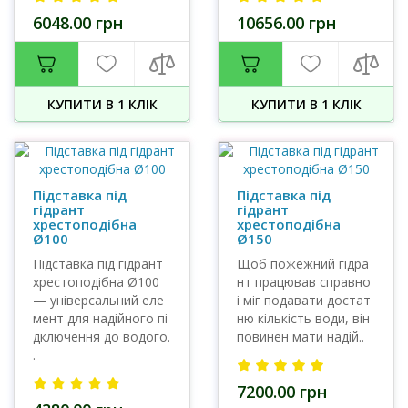
6048.00 грн
10656.00 грн
КУПИТИ В 1 КЛIК
КУПИТИ В 1 КЛIК
Підставка під
Підставка під
гідрант
гідрант
хрестоподібна
хрестоподібна
Ø100
Ø150
Підставка під гідрант
Щоб пожежний гідра
хрестоподібна Ø100
нт працював справно
— універсальний еле
і міг подавати достат
мент для надійного пі
ню кількість води, він
дключення до водого.
повинен мати надій..
.
7200.00 грн