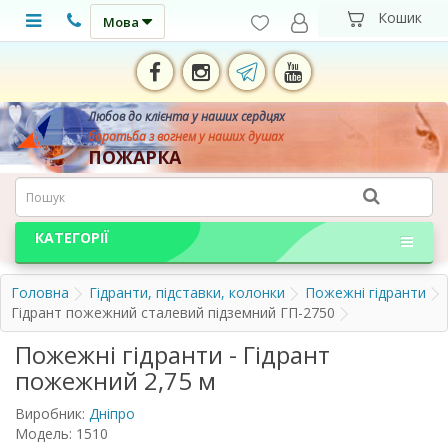
Мова
Любов до клієнта у наших сердцях
боротьба з вогнем у наших душах
ПОЖАРКА
КАТЕГОРІЇ
Головна
Гідранти, підставки, колонки
Пожежні гідранти
Гідрант пожежний сталевий підземний ГП-2750
Пожежні гідранти - Гідрант
пожежний 2,75 м
Виробник:
Дніпро
Модель: 1510