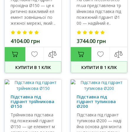
прохідна Ø150 — це к
m.ua представлена тр
ритично важливий ел
ійникова підставка під
емент зовнішньої по
пожежний гідрант Ø1
жежної мережі, який ..
00 — надійний е..
4104.00 грн
3744.00 грн
КУПИТИ В 1 КЛIК
КУПИТИ В 1 КЛIК
Підставка під
Підставка під
гідрант трійникова
гідрант тупикова
Ø150
Ø200
Трійникова підставка
Підставка під гідрант
під пожежний гідрант
тупикова Ø200 — наді
Ø150 — це елемент м
йна основа для монта