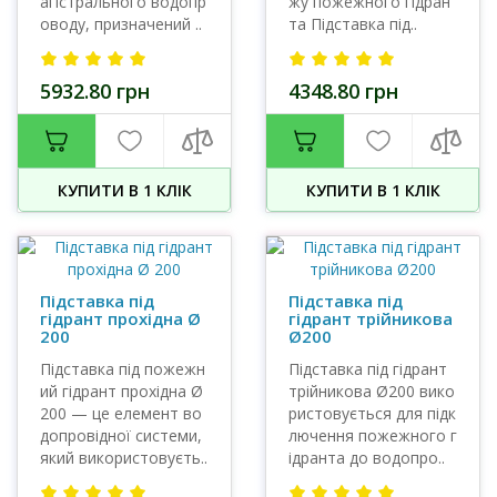
агістрального водопр
жу пожежного гідран
оводу, призначений ..
та Підставка під..
5932.80 грн
4348.80 грн
КУПИТИ В 1 КЛIК
КУПИТИ В 1 КЛIК
Підставка під
Підставка під
гідрант прохідна Ø
гідрант трійникова
200
Ø200
Підставка під пожежн
Підставка під гідрант
ий гідрант прохідна Ø
трійникова Ø200 вико
200 — це елемент во
ристовується для підк
допровідної системи,
лючення пожежного г
який використовуєть..
ідранта до водопро..