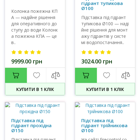
гідрант тупикова
Ø100
Колонка пожежна КП
А — надійне рішення
Підставка під гідрант
для оперативного до
тупикова Ø100 — наді
ступу до води Колонк
йне рішення для монт
а пожежна КПА — це
ажу гідрантів у систе
в..
мі водопостачання..
9999.00 грн
3024.00 грн
КУПИТИ В 1 КЛIК
КУПИТИ В 1 КЛIК
Підставка під
Підставка під
гідрант прохідна
гідрант трійникова
Ø150
Ø100
Підставка під гідрант
На сайті firecontrol.co