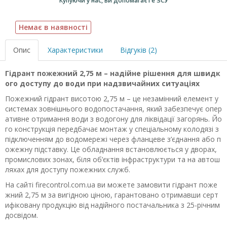
Купуючи у нас, Ви допомагаєте ЗСУ
Немає в наявності
Опис
Характеристики
Відгуків (2)
Гідрант пожежний 2,75 м – надійне рішення для швидк
ого доступу до води при надзвичайних ситуаціях
Пожежний гідрант висотою 2,75 м – це незамінний елемент у
системах зовнішнього водопостачання, який забезпечує опер
ативне отримання води з водогону для ліквідації загорянь. Йо
го конструкція передбачає монтаж у спеціальному колодязі з
підключенням до водомережі через фланцеве з’єднання або п
ожежну підставку. Це обладнання встановлюється у дворах,
промислових зонах, біля об’єктів інфраструктури та на автош
ляхах для доступу пожежних служб.
На сайті firecontrol.com.ua ви можете замовити гідрант поже
жний 2,75 м за вигідною ціною, гарантовано отримавши серт
ифіковану продукцію від надійного постачальника з 25-річним
досвідом.