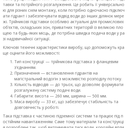
тавки та потрійного розгалуження. Це робить її універсально
ю для різних схем монтажу, коли потрібно одночасно підключ
ати гідрант і забезпечувати відвід води до інших ділянок мере
жі. Трійникові підставки особливо актуальні для промислових
об’єктів, складських зон, приватних територій із великою пло
щею та будь-яких місць, де потрібна швидка подача води у ра
зі надзвичайної ситуації.
Ключові технічні характеристики виробу, що допоможуть кра
ще оцінити його можливості:
Тип конструкції — трійникова підставка з фланцевим
з’єднанням.
Призначення — встановлення гідрантів на
магістральний водогін з можливістю розподілу потоку.
Кількість відводів — до трьох, що дозволяє формувати
розгалужену систему подачі води.
Габарити: висота — 260 мм, ширина — 500 мм.
Маса виробу — 33 кг, що забезпечує стабільність та
довговічність у роботі.
Така підставка є частиною підземної системи та працює під п
остійним навантаженням. Саме тому матеріали та конструкці
я розроблені так, щоб витримувати тиск води, корозійні впли