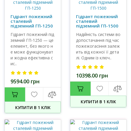
Гідрант пожежний
Гідрант пожежний
сталевий
сталевий
підземний ГП-1250
підземний ГП-1500
Гідрант пожежний під
Надійність системи во
земний ГП-1250 — це
допостачання під час
елемент, без якого н
пожежогасіння залеж
е може функціонуват
ить від кожної її дета
и жодна ефективна с
лі. Одним із ключ..
ис..
10398.00 грн
9594.00 грн
КУПИТИ В 1 КЛIК
КУПИТИ В 1 КЛIК