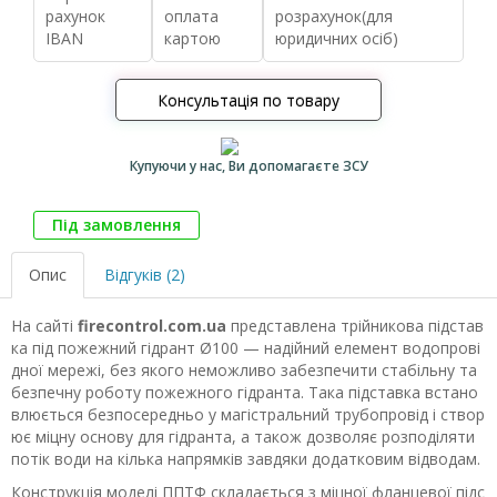
рахунок
оплата
розрахунок(для
IBAN
картою
юридичних осіб)
Консультація по товару
Купуючи у нас, Ви допомагаєте ЗСУ
Під замовлення
Опис
Відгуків (2)
На сайті
firecontrol.com.ua
представлена трійникова підстав
ка під пожежний гідрант Ø100 — надійний елемент водопрові
дної мережі, без якого неможливо забезпечити стабільну та
безпечну роботу пожежного гідранта. Така підставка встано
влюється безпосередньо у магістральний трубопровід і створ
ює міцну основу для гідранта, а також дозволяє розподіляти
потік води на кілька напрямків завдяки додатковим відводам.
Конструкція моделі ППТФ складається з міцної фланцевої підс