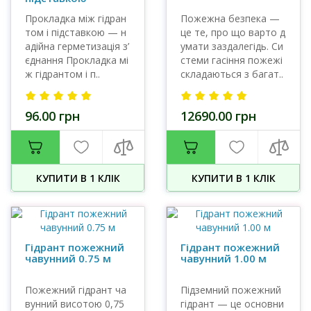
Прокладка між гідран
Пожежна безпека —
том і підставкою — н
це те, про що варто д
адійна герметизація з’
умати заздалегідь. Си
єднання Прокладка мі
стеми гасіння пожежі
ж гідрантом і п..
складаються з багат..
96.00 грн
12690.00 грн
КУПИТИ В 1 КЛIК
КУПИТИ В 1 КЛIК
Гідрант пожежний
Гідрант пожежний
чавунний 0.75 м
чавунний 1.00 м
Пожежний гідрант ча
Підземний пожежний
вунний висотою 0,75
гідрант — це основни