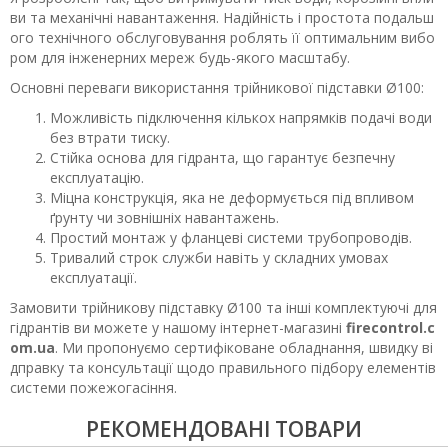
ви та механічні навантаження. Надійність і простота подальш
ого технічного обслуговування роблять її оптимальним вибо
ром для інженерних мереж будь-якого масштабу.
Основні переваги використання трійникової підставки Ø100:
Можливість підключення кількох напрямків подачі води
без втрати тиску.
Стійка основа для гідранта, що гарантує безпечну
експлуатацію.
Міцна конструкція, яка не деформується під впливом
ґрунту чи зовнішніх навантажень.
Простий монтаж у фланцеві системи трубопроводів.
Тривалий строк служби навіть у складних умовах
експлуатації.
Замовити трійникову підставку Ø100 та інші комплектуючі для
гідрантів ви можете у нашому інтернет-магазині
firecontrol.c
om.ua
. Ми пропонуємо сертифіковане обладнання, швидку ві
дправку та консультації щодо правильного підбору елементів
системи пожежогасіння.
РЕКОМЕНДОВАНІ ТОВАРИ