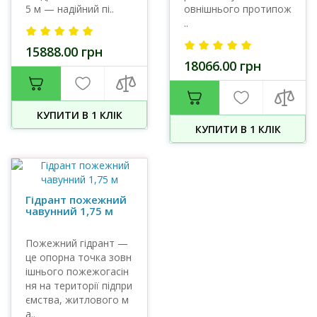
5 м — надійний пі..
овнішнього протипож
..
15888.00 грн
18066.00 грн
КУПИТИ В 1 КЛIК
КУПИТИ В 1 КЛIК
Гідрант пожежний
чавунний 1,75 м
Пожежний гідрант —
це опорна точка зовн
ішнього пожежогасін
ня на території підпри
ємства, житлового м
а..