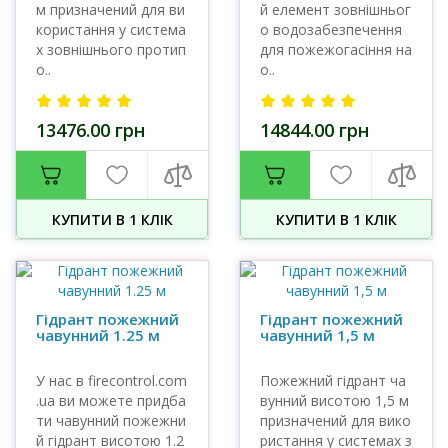
м призначений для ви
й елемент зовнішньог
користання у система
о водозабезпечення
х зовнішнього протип
для пожежогасіння на
о..
о..
13476.00 грн
14844.00 грн
КУПИТИ В 1 КЛIК
КУПИТИ В 1 КЛIК
Гідрант пожежний
Гідрант пожежний
чавунний 1.25 м
чавунний 1,5 м
У нас в firecontrol.com
Пожежний гідрант ча
.ua ви можете придба
вунний висотою 1,5 м
ти чавунний пожежни
призначений для вико
й гідрант висотою 1.2
ристання у системах з