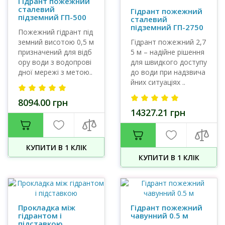
Гідрант пожежний
сталевий
Гідрант пожежний
підземний ГП-500
сталевий
підземний ГП-2750
Пожежний гідрант під
земний висотою 0,5 м
Гідрант пожежний 2,7
призначений для відб
5 м – надійне рішення
ору води з водопрові
для швидкого доступу
дної мережі з метою..
до води при надзвича
йних ситуаціях ..
8094.00 грн
14327.21 грн
КУПИТИ В 1 КЛIК
КУПИТИ В 1 КЛIК
Прокладка між
Гідрант пожежний
гідрантом і
чавунний 0.5 м
підставкою