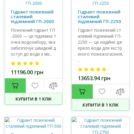
Гідрант пожежний
Гідрант пожежний
сталевий
сталевий
підземний ГП-2000
підземний ГП-2250
Пожежний гідрант ГП
Гідрант пожежний ст
-2000 — це підземна т
алевий підземний ГП-
очка водозабору, яка
2250 — це надійне дж
забезпечує швидкий д
ерело води для екстр
оступ до води з міс..
еного пожежогасіння,
..
11196.00 грн
13653.94 грн
КУПИТИ В 1 КЛIК
КУПИТИ В 1 КЛIК