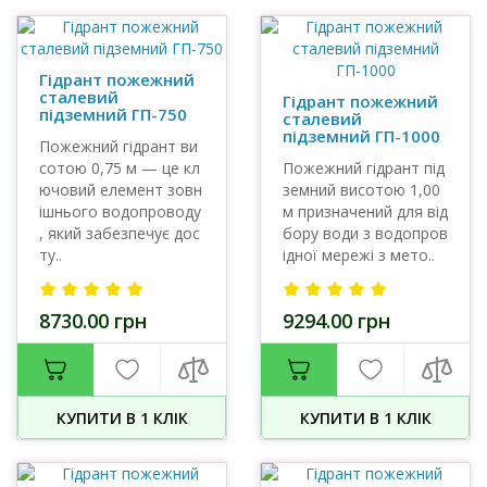
Гідрант пожежний
сталевий
Гідрант пожежний
підземний ГП-750
сталевий
підземний ГП-1000
Пожежний гідрант ви
сотою 0,75 м — це кл
Пожежний гідрант під
ючовий елемент зовн
земний висотою 1,00
ішнього водопроводу
м призначений для від
, який забезпечує дос
бору води з водопров
ту..
ідної мережі з мето..
8730.00 грн
9294.00 грн
КУПИТИ В 1 КЛIК
КУПИТИ В 1 КЛIК