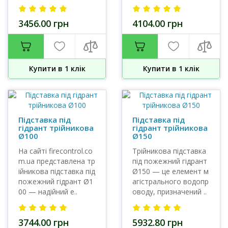
3456.00 грн
4104.00 грн
Купити в 1 клiк
Купити в 1 клiк
Підставка під
Підставка під
гідрант трійникова
гідрант трійникова
Ø100
Ø150
На сайті firecontrol.co
Трійникова підставка
m.ua представлена тр
під пожежний гідрант
ійникова підставка під
Ø150 — це елемент м
пожежний гідрант Ø1
агістрального водопр
00 — надійний е..
оводу, призначений ..
3744.00 грн
5932.80 грн