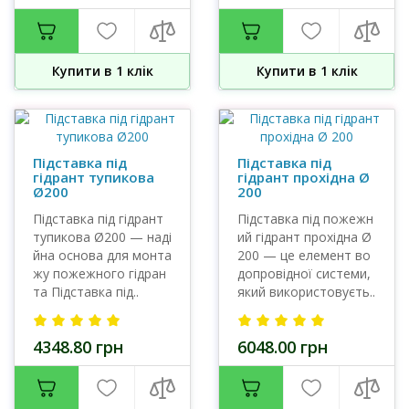
Купити в 1 клiк
Купити в 1 клiк
Підставка під
Підставка під
гідрант тупикова
гідрант прохідна Ø
Ø200
200
Підставка під гідрант
Підставка під пожежн
тупикова Ø200 — наді
ий гідрант прохідна Ø
йна основа для монта
200 — це елемент во
жу пожежного гідран
допровідної системи,
та Підставка під..
який використовуєть..
4348.80 грн
6048.00 грн