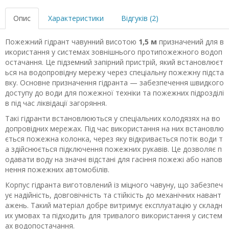
Опис
Характеристики
Відгуків (2)
Пожежний гідрант чавунний висотою
1,5 м
призначений для в
икористання у системах зовнішнього протипожежного водоп
остачання. Це підземний запірний пристрій, який встановлюєт
ься на водопровідну мережу через спеціальну пожежну підста
вку. Основне призначення гідранта — забезпечення швидкого
доступу до води для пожежної техніки та пожежних підрозділі
в під час ліквідації загоряння.
Такі гідранти встановлюються у спеціальних колодязях на во
допровідних мережах. Під час використання на них встановлю
ється пожежна колонка, через яку відкривається потік води т
а здійснюється підключення пожежних рукавів. Це дозволяє п
одавати воду на значні відстані для гасіння пожежі або напов
нення пожежних автомобілів.
Корпус гідранта виготовлений із міцного чавуну, що забезпеч
ує надійність, довговічність та стійкість до механічних навант
ажень. Такий матеріал добре витримує експлуатацію у складн
их умовах та підходить для тривалого використання у систем
ах водопостачання.