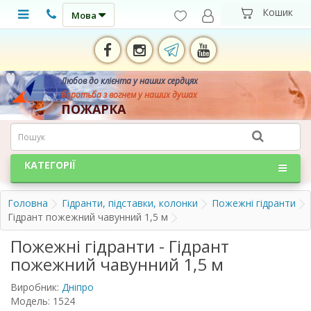
Мова
Любов до клієнта у наших сердцях
боротьба з вогнем у наших душах
ПОЖАРКА
КАТЕГОРІЇ
Головна
Гідранти, підставки, колонки
Пожежні гідранти
Гідрант пожежний чавунний 1,5 м
Пожежні гідранти - Гідрант
пожежний чавунний 1,5 м
Виробник:
Дніпро
Модель: 1524