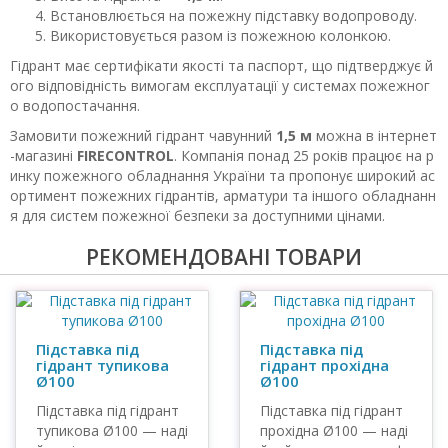
Встановлюється на пожежну підставку водопроводу.
Використовується разом із пожежною колонкою.
Гідрант має сертифікати якості та паспорт, що підтверджує й
ого відповідність вимогам експлуатації у системах пожежног
о водопостачання.
Замовити пожежний гідрант чавунний
1,5 м
можна в інтернет
-магазині
FIRECONTROL
. Компанія понад 25 років працює на р
инку пожежного обладнання України та пропонує широкий ас
ортимент пожежних гідрантів, арматури та іншого обладнанн
я для систем пожежної безпеки за доступними цінами.
РЕКОМЕНДОВАНІ ТОВАРИ
Підставка під
Підставка під
гідрант тупикова
гідрант прохідна
Ø100
Ø100
Підставка під гідрант
Підставка під гідрант
тупикова Ø100 — наді
прохідна Ø100 — наді