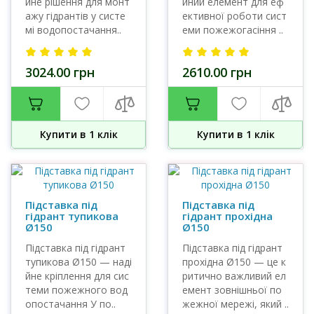
йне рішення для монт
йний елемент для еф
ажу гідрантів у систе
ективної роботи сист
мі водопостачання..
еми пожежогасіння ..
3024.00 грн
2610.00 грн
Купити в 1 клiк
Купити в 1 клiк
Підставка під
Підставка під
гідрант тупикова
гідрант прохідна
Ø150
Ø150
Підставка під гідрант
Підставка під гідрант
тупикова Ø150 — наді
прохідна Ø150 — це к
йне кріплення для сис
ритично важливий ел
теми пожежного вод
емент зовнішньої по
опостачання У по..
жежної мережі, який ..