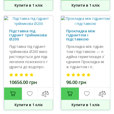
Купити в 1 клiк
Купити в 1 клiк
Підставка під
Прокладка між
гідрант трійникова
гідрантом і
Ø200
підставкою
Підставка під гідрант
Прокладка між гідран
трійникова Ø200 вико
том і підставкою — н
ристовується для підк
адійна герметизація з’
лючення пожежного г
єднання Прокладка мі
ідранта до водопро..
ж гідрантом і п..
10656.00 грн
96.00 грн
Купити в 1 клiк
Купити в 1 клiк