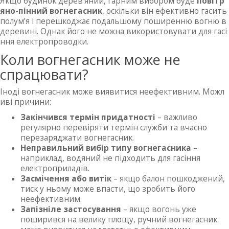
Якщо будинок дерев’яний, гарним вибором буде
повітр
яно-пінний вогнегасник
, оскільки він ефективно гасить
полум’я і перешкоджає подальшому поширенню вогню в
деревині. Однак його не можна використовувати для гасі
ння електропроводки.
Коли вогнегасник може не
спрацювати?
Іноді вогнегасник може виявитися неефективним. Можл
иві причини:
Закінчився термін придатності
– важливо
регулярно перевіряти термін служби та вчасно
перезаряджати вогнегасник.
Неправильний вибір типу вогнегасника
–
наприклад, водяний не підходить для гасіння
електроприладів.
Засмічення або витік
– якщо балон пошкоджений,
тиск у ньому може впасти, що зробить його
неефективним.
Запізніле застосування
– якщо вогонь уже
поширився на велику площу, ручний вогнегасник