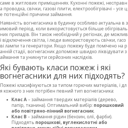
саме в житлових приміщеннях. Кухонні пожежі, несправн
а проводка, свічки, газові плити, електрообігрівачі – усе ц
е потенційні причини займання.
Наявність вогнегасника в будинку особливо актуальна в з
имовий період, коли використовується більше обігріваль
них приладів. Він також необхідний у регіонах, де можлив
і відключення світла, і люди використовують свічки, гасо
ві лампи та генератори. Якщо пожежу буде помічено на р
анній стадії, вогнегасник допоможе швидко ліквідувати з
аймання та уникнути серйозних наслідків.
Які бувають класи пожеж і які
вогнегасники для них підходять?
Пожежі класифікуються за типом горючих матеріалів, і дл
я кожного з них потрібен певний тип вогнегасника:
Клас A
– займання твердих матеріалів (дерево,
папір, тканина). Оптимальний вибір:
порошковий
або повітряно-пінний вогнегасник
.
Клас B
– займання рідин (бензин, олії, фарби).
Підходять
порошкові, вуглекислотні або