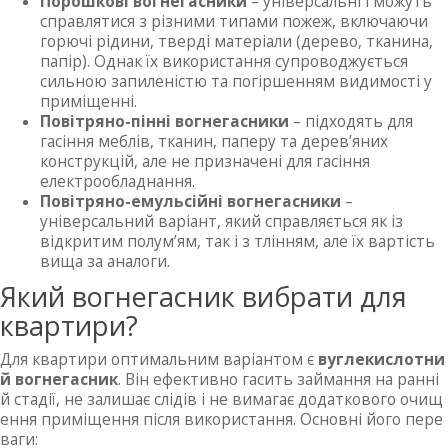
Порошкові вогнегасники
– універсальні і можуть
справлятися з різними типами пожеж, включаючи
горючі рідини, тверді матеріали (дерево, тканина,
папір). Однак їх використання супроводжується
сильною запиленістю та погіршенням видимості у
приміщенні.
Повітряно-пінні вогнегасники
– підходять для
гасіння меблів, тканин, паперу та дерев’яних
конструкцій, але не призначені для гасіння
електрообладнання.
Повітряно-емульсійні вогнегасники
–
універсальний варіант, який справляється як із
відкритим полум’ям, так і з тлінням, але їх вартість
вища за аналоги.
Який вогнегасник вибрати для
квартири?
Для квартири оптимальним варіантом є
вуглекислотни
й вогнегасник
. Він ефективно гасить займання на ранні
й стадії, не залишає слідів і не вимагає додаткового очищ
ення приміщення після використання. Основні його пере
ваги: