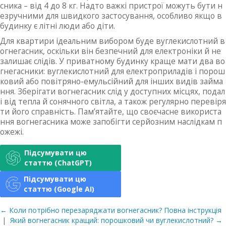
сника – від 4 до 8 кг. Надто важкі пристрої можуть бути н
езручними для швидкого застосування, особливо якщо в
будинку є літні люди або діти.
Для квартири ідеальним вибором буде вуглекислотний в
огнегасник, оскільки він безпечний для електроніки й не
залишає слідів. У приватному будинку краще мати два во
гнегасники: вуглекислотний для електроприладів і порош
ковий або повітряно-емульсійний для інших видів займа
ння. Зберігати вогнегасник слід у доступних місцях, подал
і від тепла й сонячного світла, а також регулярно перевіря
ти його справність. Пам’ятайте, що своєчасне використа
ння вогнегасника може запобігти серйозним наслідкам п
ожежі.
Підсумувати цю
статтю (ChatGPT)
Підсумувати цю
статтю (Google AI)
← Коли потрібно перезаряджати вогнегасник? Повна інструкція
|
Який вогнегасник кращий: порошковий чи вуглекислотний? →