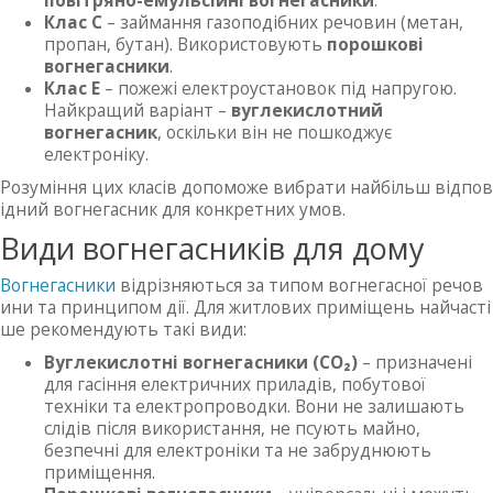
повітряно-емульсійні вогнегасники
.
Клас C
– займання газоподібних речовин (метан,
пропан, бутан). Використовують
порошкові
вогнегасники
.
Клас E
– пожежі електроустановок під напругою.
Найкращий варіант –
вуглекислотний
вогнегасник
, оскільки він не пошкоджує
електроніку.
Розуміння цих класів допоможе вибрати найбільш відпов
ідний вогнегасник для конкретних умов.
Види вогнегасників для дому
Вогнегасники
відрізняються за типом вогнегасної речов
ини та принципом дії. Для житлових приміщень найчасті
ше рекомендують такі види:
Вуглекислотні вогнегасники (CO₂)
– призначені
для гасіння електричних приладів, побутової
техніки та електропроводки. Вони не залишають
слідів після використання, не псують майно,
безпечні для електроніки та не забруднюють
приміщення.