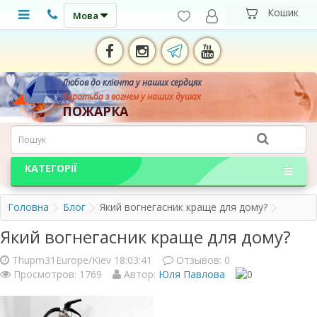
Мова
Любов до клієнта у наших сердцях
боротьба з вогнем у наших душах
ПОЖАРКА
КАТЕГОРІЇ
Головна
Блог
Який вогнегасник краще для дому?
Який вогнегасник краще для дому?
Thupm31Europe/Kiev 18:03:41
Отзывов:
0
Просмотров: 1769
Автор:
Юля Павлова