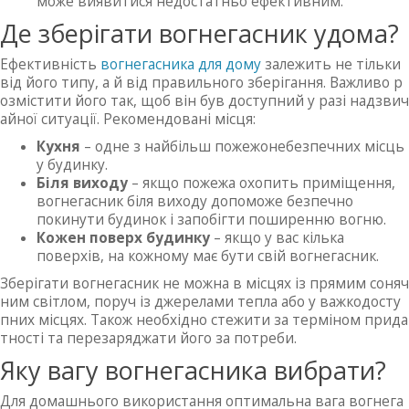
може виявитися недостатньо ефективним.
Де зберігати вогнегасник удома?
Ефективність
вогнегасника для дому
залежить не тільки
від його типу, а й від правильного зберігання. Важливо р
озмістити його так, щоб він був доступний у разі надзвич
айної ситуації. Рекомендовані місця:
Кухня
– одне з найбільш пожежонебезпечних місць
у будинку.
Біля виходу
– якщо пожежа охопить приміщення,
вогнегасник біля виходу допоможе безпечно
покинути будинок і запобігти поширенню вогню.
Кожен поверх будинку
– якщо у вас кілька
поверхів, на кожному має бути свій вогнегасник.
Зберігати вогнегасник не можна в місцях із прямим соняч
ним світлом, поруч із джерелами тепла або у важкодосту
пних місцях. Також необхідно стежити за терміном прида
тності та перезаряджати його за потреби.
Яку вагу вогнегасника вибрати?
Для домашнього використання оптимальна вага вогнега