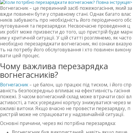
Вогнегасник – це первинний засіб пожежогасіння, який за
вжди повинен бути у справному стані. Однак багато влас
ників забувають про необхідність його періодичного обс
луговування та перезарядки. Несвоєчасне проведення ц
их робіт може призвести до того, що пристрій буде марн
им у критичній ситуації. У цій статті розглянемо, як часто
необхідно перезаряджати вогнегасник, які ознаки вказую
ть на потребу його обслуговування і хто повинен викону
вати цей процес.
Чому важлива перезарядка
вогнегасників?
Вогнегасник
– це балон, що працює під тиском, і його спр
авність безпосередньо впливає на ефективність гасіння
пожежі. З часом вогнегасний склад може втрачати свої вл
астивості, а тиск усередині корпусу знижуватися через м
ожливі витоки. Якщо вчасно не провести перезарядку, п
ристрій може не спрацювати у надзвичайній ситуації.
Основні причини, через які потрібна перезарядка:
Вогнегасник був використаний, навіть якщо лише