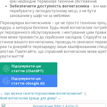
іржі необхідне термінове технічне обстеження.
Забезпечити доступність вогнегасника
– він має
перебувати у легкодоступному місці, а не бути
захованим у шафі чи за меблями.
Перезарядка вогнегасників – це не просто технічна проц
едура, а запорука безпеки. Будь-який вогнегасник потреб
ує періодичного обслуговування, і нехтування цим прави
лом може призвести до серйозних наслідків. Слідкуйте за
станом вашого вогнегасника, проводьте своєчасні переві
рки та довіряйте перезарядку лише кваліфікованим спеці
алістам. Пам’ятайте, що справний вогнегасник може врят
увати життя!
Підсумувати цю
статтю (ChatGPT)
Підсумувати цю
статтю (Google AI)
← Що можна гасити порошковим вогнегасником?
|
Який вогнегасник краще для дому? →