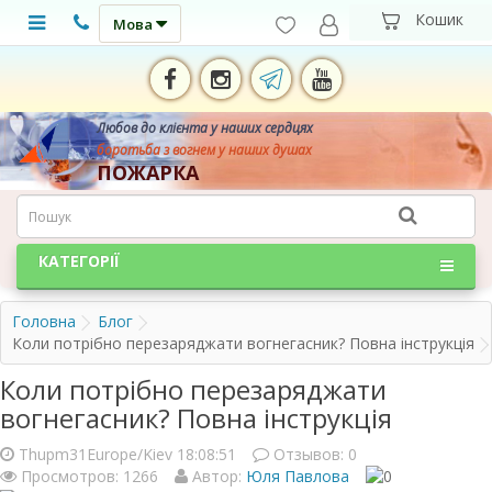
Мова
Любов до клієнта у наших сердцях
боротьба з вогнем у наших душах
ПОЖАРКА
КАТЕГОРІЇ
Головна
Блог
Коли потрібно перезаряджати вогнегасник? Повна інструкція
Коли потрібно перезаряджати
вогнегасник? Повна інструкція
Thupm31Europe/Kiev 18:08:51
Отзывов:
0
Просмотров: 1266
Автор:
Юля Павлова