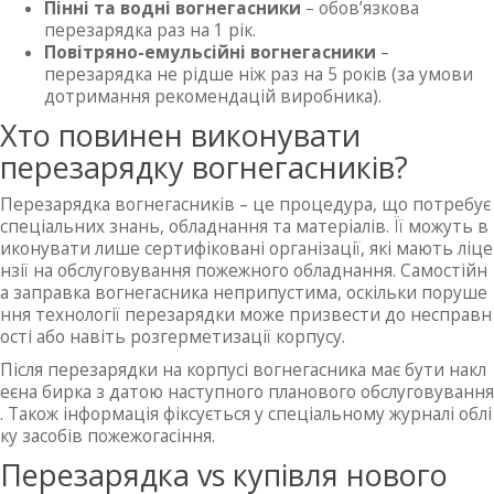
Пінні та водні вогнегасники
– обов’язкова
перезарядка раз на 1 рік.
Повітряно-емульсійні вогнегасники
–
перезарядка не рідше ніж раз на 5 років (за умови
дотримання рекомендацій виробника).
Хто повинен виконувати
перезарядку вогнегасників?
Перезарядка вогнегасників – це процедура, що потребує
спеціальних знань, обладнання та матеріалів. Її можуть в
иконувати лише сертифіковані організації, які мають ліце
нзії на обслуговування пожежного обладнання. Самостійн
а заправка вогнегасника неприпустима, оскільки поруше
ння технології перезарядки може призвести до несправн
ості або навіть розгерметизації корпусу.
Після перезарядки на корпусі вогнегасника має бути накл
еєна бирка з датою наступного планового обслуговування
. Також інформація фіксується у спеціальному журналі облі
ку засобів пожежогасіння.
Перезарядка vs купівля нового