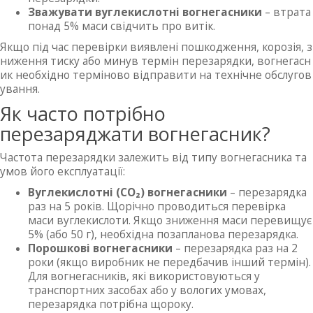
Зважувати вуглекислотні вогнегасники
– втрата
понад 5% маси свідчить про витік.
Якщо під час перевірки виявлені пошкодження, корозія, з
ниження тиску або минув термін перезарядки, вогнегасн
ик необхідно терміново відправити на технічне обслугов
ування.
Як часто потрібно
перезаряджати вогнегасник?
Частота перезарядки залежить від типу вогнегасника та
умов його експлуатації:
Вуглекислотні (CO₂) вогнегасники
– перезарядка
раз на 5 років. Щорічно проводиться перевірка
маси вуглекислоти. Якщо зниження маси перевищує
5% (або 50 г), необхідна позапланова перезарядка.
Порошкові вогнегасники
– перезарядка раз на 2
роки (якщо виробник не передбачив інший термін).
Для вогнегасників, які використовуються у
транспортних засобах або у вологих умовах,
перезарядка потрібна щороку.