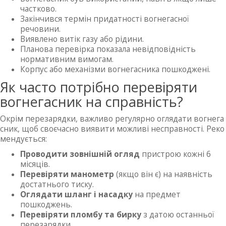
частково.
Закінчився термін придатності вогнегасної
речовини.
Виявлено витік газу або рідини.
Планова перевірка показала невідповідність
нормативним вимогам.
Корпус або механізми вогнегасника пошкоджені.
Як часто потрібно перевіряти
вогнегасник на справність?
Окрім перезарядки, важливо регулярно оглядати вогнега
сник, щоб своєчасно виявити можливі несправності. Реко
мендується:
Проводити зовнішній огляд
пристрою кожні 6
місяців.
Перевіряти манометр
(якщо він є) на наявність
достатнього тиску.
Оглядати шланг і насадку
на предмет
пошкоджень.
Перевіряти пломбу та бирку
з датою останньої
перезарядки.