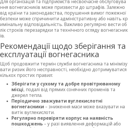
Для організацій та підприємств несвоєчасне обслуговува
ння вогнегасників може призвести до штрафів. Залежно
від країни та законодавства, порушення вимог пожежної
безпеки може спричинити адміністративну або навіть кр
имінальну відповідальність. Важливо регулярно вести об
лік строків перезарядки та технічного огляду вогнегасник
ів.
Рекомендації щодо зберігання та
експлуатації вогнегасника
Щоб продовжити термін служби вогнегасника та мінімізу
вати ризик його несправності, необхідно дотримуватися
кількох простих правил:
Зберігати у сухому та добре провітрюваному
місці
, подалі від прямих сонячних променів та
джерел тепла.
Періодично зважувати вуглекислотні
вогнегасники
– зниження маси може вказувати на
витік вуглекислоти.
Регулярно перевіряти корпус на наявність
пошкоджень
– у разі виявлення деформацій або