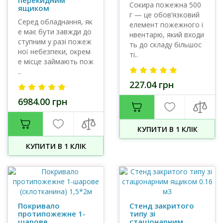
перекидним
Сокира пожежна 500
ящиком
г — це обов’язковий
Серед обладнання, як
елемент пожежного і
е має бути завжди до
нвентарю, який входи
ступним у разі пожеж
ть до складу більшос
ної небезпеки, окрем
ті..
е місце займають пож
..
227.04 грн
6984.00 грн
КУПИТИ В 1 КЛIК
КУПИТИ В 1 КЛIК
Покривало
Стенд закритого
протипожежне 1-
типу зі
шарове
стаціонарним