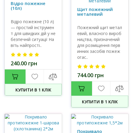
Відро пожежне
(10л)
Щит пожежний
металевий
Відро пожежне (10 л)
— простий інструмен
Пожежний щит метал
т для швидких дій у не
евий, власного вироб
безпечній ситуації На
ництва, призначений
віть найпрості..
для розміщення перв
инних засобів пожеж
огас..
240.00 грн
744.00 грн
КУПИТИ В 1 КЛIК
КУПИТИ В 1 КЛIК
Покривало