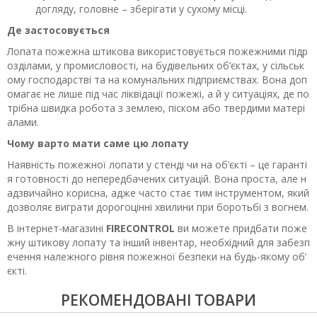
догляду, головне – зберігати у сухому місці.
Де застосовується
Лопата пожежна штикова використовується пожежними підр
озділами, у промисловості, на будівельних об’єктах, у сільськ
ому господарстві та на комунальних підприємствах. Вона доп
омагає не лише під час ліквідації пожежі, а й у ситуаціях, де по
трібна швидка робота з землею, піском або твердими матері
алами.
Чому варто мати саме цю лопату
Наявність пожежної лопати у стенді чи на об’єкті – це гаранті
я готовності до непередбачених ситуацій. Вона проста, але н
адзвичайно корисна, адже часто стає тим інструментом, який
дозволяє виграти дорогоцінні хвилини при боротьбі з вогнем.
В інтернет-магазині
FIRECONTROL
ви можете придбати поже
жну штикову лопату та інший інвентар, необхідний для забезп
ечення належного рівня пожежної безпеки на будь-якому об’
єкті.
РЕКОМЕНДОВАНІ ТОВАРИ