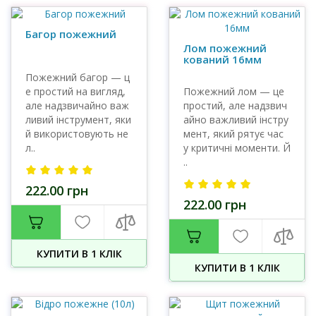
Багор пожежний
Лом пожежний
кований 16мм
Пожежний багор — ц
е простий на вигляд,
Пожежний лом — це
але надзвичайно важ
простий, але надзвич
ливий інструмент, яки
айно важливий інстру
й використовують не
мент, який рятує час
л..
у критичні моменти. Й
..
222.00 грн
222.00 грн
КУПИТИ В 1 КЛIК
КУПИТИ В 1 КЛIК