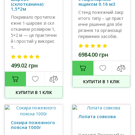
(склотканина)
ящиком 0.16 м3
1,5*2м
Стенд пожежний закр
Покривало протипож
итого типу – це практ
ежне 1-шарове зі скл
ичне рішення для збе
отканини розміром 1,
рігання та організації
5×2 м — це практични
первинних засобів..
й і простий у викорис
т..
6984.00 грн
499.02 грн
КУПИТИ В 1 КЛIК
КУПИТИ В 1 КЛIК
Лопата совкова
Сокира пожежного
поясна 1000г
У розділі Пожежний ін