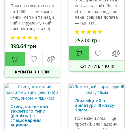
Поясна пожежна соки
вентар на сайті fireco
ра 1000 г — це компа
ntrol.com.ua представ
ктний, легкий та надій
лена совкова лопата
ний інструмент, який
— один із ..
використовується д..
252.00 грн
398.64 грн
КУПИТИ В 1 КЛIК
КУПИТИ В 1 КЛIК
Лом міцний з
арматури III класу
Стенд пожежний
18мм
закритого типу
(решітка) з
Пожежний лом — це
стаціонарним
простий, але надзвич
ящиком