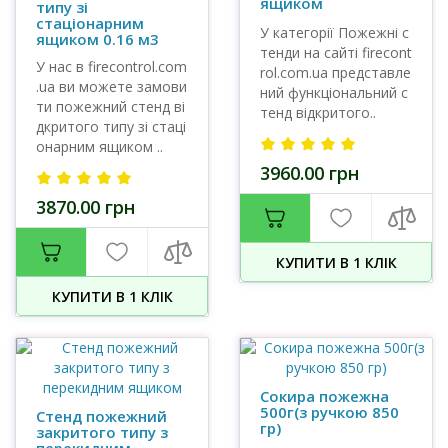
ящиком
типу зі
стаціонарним
У категорії Пожежні с
ящиком 0.16 м3
тенди на сайті firecont
У нас в firecontrol.com
rol.com.ua представле
.ua ви можете замови
ний функціональний с
ти пожежний стенд ві
тенд відкритого..
дкритого типу зі стаці
онарним ящиком ..
3960.00 грн
3870.00 грн
КУПИТИ В 1 КЛIК
КУПИТИ В 1 КЛIК
Сокира пожежна
500г(з ручкою 850
Стенд пожежний
гр)
закритого типу з