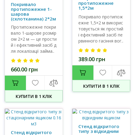
протипожежне
Покривало
1,5*2м
протипожежне 1-
шарова
Покривало протипож
(склотканина) 2*2м
ежне 1,5×2 м викорис
Протипожежне покри
товується як простий
вало 1-шарове розмір
і ефективний засіб пе
ом 2×2 м — це прости
рвинного гасіння вог..
й і ефективний засіб д
ля локалізації займа..
389.00 грн
660.00 грн
КУПИТИ В 1 КЛIК
КУПИТИ В 1 КЛIК
Стенд відкритого
типу з відкидним
Стенд відкритого