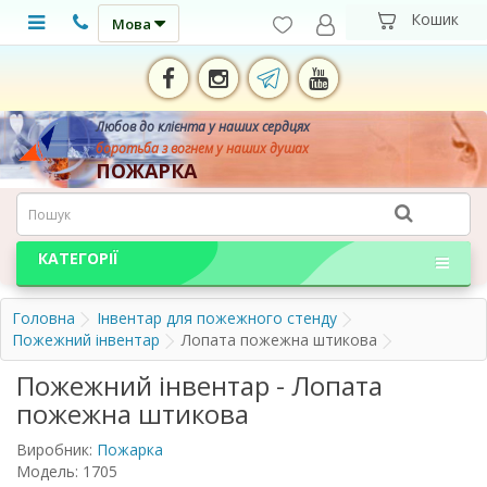
Мова
Любов до клієнта у наших сердцях
боротьба з вогнем у наших душах
ПОЖАРКА
КАТЕГОРІЇ
Головна
Інвентар для пожежного стенду
Пожежний інвентар
Лопата пожежна штикова
Пожежний інвентар - Лопата
пожежна штикова
Виробник:
Пожарка
Модель: 1705