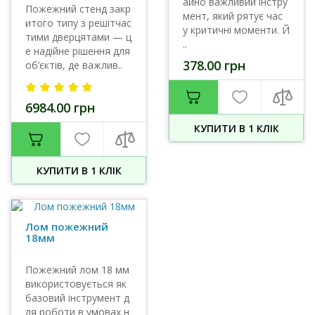
айно важливий інстру
Пожежний стенд закр
мент, який рятує час
итого типу з решітчас
у критичні моменти. Й
тими дверцятами — ц
..
е надійне рішення для
378.00 грн
об’єктів, де важлив..
6984.00 грн
КУПИТИ В 1 КЛIК
КУПИТИ В 1 КЛIК
Лом пожежний
18мм
Пожежний лом 18 мм
використовується як
базовий інструмент д
ля роботи в умовах н