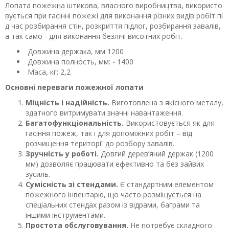
Лопата пожежна штикова, власного виробництва, використо
вується при гасінні пожежі для виконання різних видів робіт пі
д час розбирання стін, розкриття підлог, розбирання завалів,
а так само - для виконання безлічі висотних робіт.
Довжина держака, мм 1200
Довжина полность, мм: - 1400
Маса, кг: 2,2
Основні переваги пожежної лопати
Міцність і надійність.
Виготовлена з якісного металу,
здатного витримувати значні навантаження.
Багатофункціональність.
Використовується як для
гасіння пожеж, так і для допоміжних робіт – від
розчищення території до розбору завалів.
Зручність у роботі.
Довгий дерев’яний держак (1200
мм) дозволяє працювати ефективно та без зайвих
зусиль.
Сумісність зі стендами.
Є стандартним елементом
пожежного інвентарю, що часто розміщується на
спеціальних стендах разом із відрами, баграми та
іншими інструментами.
Простота обслуговування.
Не потребує складного