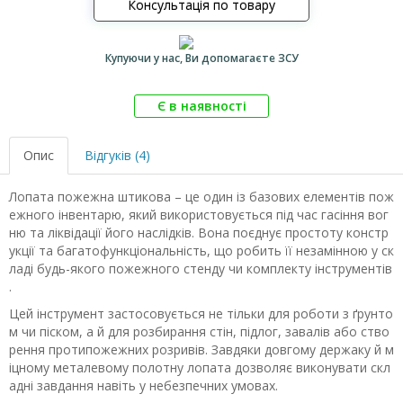
Консультація по товару
Купуючи у нас, Ви допомагаєте ЗСУ
Є в наявності
Опис
Відгуків (4)
Лопата пожежна штикова – це один із базових елементів пож
ежного інвентарю, який використовується під час гасіння вог
ню та ліквідації його наслідків. Вона поєднує простоту констр
укції та багатофункціональність, що робить її незамінною у ск
ладі будь-якого пожежного стенду чи комплекту інструментів
.
Цей інструмент застосовується не тільки для роботи з ґрунто
м чи піском, а й для розбирання стін, підлог, завалів або ство
рення протипожежних розривів. Завдяки довгому держаку й м
іцному металевому полотну лопата дозволяє виконувати скл
адні завдання навіть у небезпечних умовах.