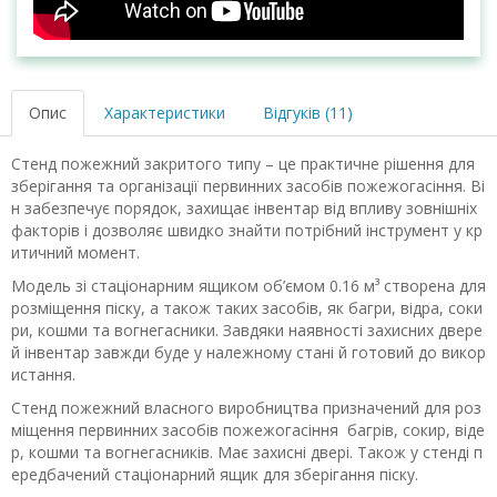
Опис
Характеристики
Відгуків (11)
Стенд пожежний закритого типу – це практичне рішення для
зберігання та організації первинних засобів пожежогасіння. Ві
н забезпечує порядок, захищає інвентар від впливу зовнішніх
факторів і дозволяє швидко знайти потрібний інструмент у кр
итичний момент.
Модель зі стаціонарним ящиком об’ємом 0.16 м³ створена для
розміщення піску, а також таких засобів, як багри, відра, соки
ри, кошми та вогнегасники. Завдяки наявності захисних двере
й інвентар завжди буде у належному стані й готовий до викор
истання.
Стенд пожежний власного виробництва призначений для роз
міщення первинних засобів пожежогасіння багрів, сокир, віде
р, кошми та вогнегасників. Має захисні двері. Також у стенді п
ередбачений стаціонарний ящик для зберігання піску.