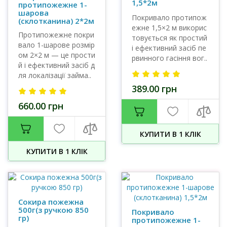
1,5*2м
протипожежне 1-
шарова
Покривало протипож
(склотканина) 2*2м
ежне 1,5×2 м викорис
Протипожежне покри
товується як простий
вало 1-шарове розмір
і ефективний засіб пе
ом 2×2 м — це прости
рвинного гасіння вог..
й і ефективний засіб д
ля локалізації займа..
389.00 грн
660.00 грн
КУПИТИ В 1 КЛIК
КУПИТИ В 1 КЛIК
Сокира пожежна
500г(з ручкою 850
Покривало
гр)
протипожежне 1-