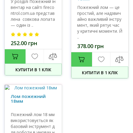
У розділі Пожежний ін
вентар на сайті fireco
Пожежний лом — це
ntrol.com.ua представ
простий, але надзвич
лена совкова лопата
айно важливий інстру
— один із ..
мент, який рятує час
у критичні моменти. Й
..
252.00 грн
378.00 грн
КУПИТИ В 1 КЛIК
КУПИТИ В 1 КЛIК
Лом пожежний
18мм
Пожежний лом 18 мм
використовується як
базовий інструмент д
ля роботи в умовах н