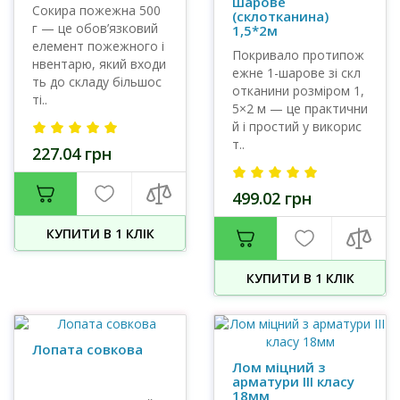
шарове
Сокира пожежна 500
(склотканина)
г — це обов’язковий
1,5*2м
елемент пожежного і
Покривало протипож
нвентарю, який входи
ежне 1-шарове зі скл
ть до складу більшос
отканини розміром 1,
ті..
5×2 м — це практични
й і простий у викорис
т..
227.04 грн
499.02 грн
КУПИТИ В 1 КЛIК
КУПИТИ В 1 КЛIК
Лопата совкова
Лом міцний з
арматури III класу
18мм