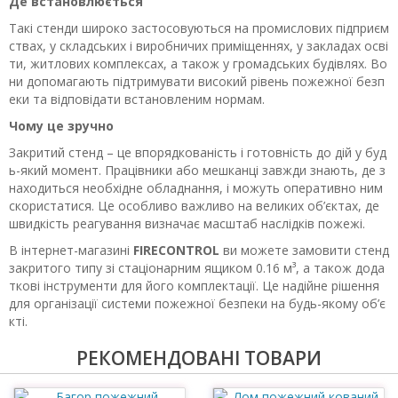
Де встановлюється
Такі стенди широко застосовуються на промислових підприєм
ствах, у складських і виробничих приміщеннях, у закладах осві
ти, житлових комплексах, а також у громадських будівлях. Во
ни допомагають підтримувати високий рівень пожежної безп
еки та відповідати встановленим нормам.
Чому це зручно
Закритий стенд – це впорядкованість і готовність до дій у буд
ь-який момент. Працівники або мешканці завжди знають, де з
находиться необхідне обладнання, і можуть оперативно ним
скористатися. Це особливо важливо на великих об’єктах, де
швидкість реагування визначає масштаб наслідків пожежі.
В інтернет-магазині
FIRECONTROL
ви можете замовити стенд
закритого типу зі стаціонарним ящиком 0.16 м³, а також дода
ткові інструменти для його комплектації. Це надійне рішення
для організації системи пожежної безпеки на будь-якому об’є
кті.
РЕКОМЕНДОВАНІ ТОВАРИ