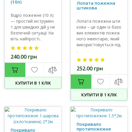
(10л)
Лопата пожежна
штикова
Відро пожежне (10 л)
— простий інструмен
Лопата пожежна шти
т для швидких дій у не
кова – це один із базо
безпечній ситуації На
вих елементів пожеж
віть найпрості..
ного інвентарю, який
використовується під.
.
240.00 грн
252.00 грн
КУПИТИ В 1 КЛIК
КУПИТИ В 1 КЛIК
Покривало
протипожежне
Покривало