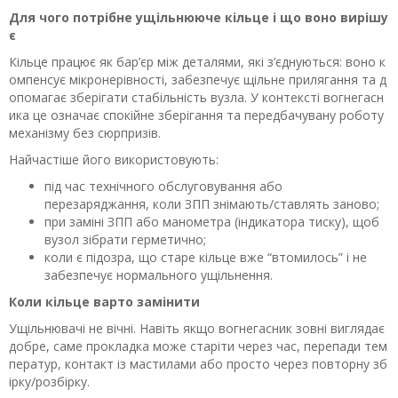
Для чого потрібне ущільнююче кільце і що воно вирішу
є
Кільце працює як бар’єр між деталями, які з’єднуються: воно к
омпенсує мікронерівності, забезпечує щільне прилягання та д
опомагає зберігати стабільність вузла. У контексті вогнегасн
ика це означає спокійне зберігання та передбачувану роботу
механізму без сюрпризів.
Найчастіше його використовують:
під час технічного обслуговування або
перезаряджання, коли ЗПП знімають/ставлять заново;
при заміні ЗПП або манометра (індикатора тиску), щоб
вузол зібрати герметично;
коли є підозра, що старе кільце вже “втомилось” і не
забезпечує нормального ущільнення.
Коли кільце варто замінити
Ущільнювачі не вічні. Навіть якщо вогнегасник зовні виглядає
добре, саме прокладка може старіти через час, перепади тем
ператур, контакт із мастилами або просто через повторну зб
ірку/розбірку.