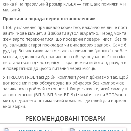
сника й на правильний розмір кільця — так шанс помилки міні
мальний.
Практична порада перед встановленням
Щоб ущільнення працювало коректно, важливо не лише пост
авити “нове кільце”, а й зібрати вузол акуратно. Перед монта
жем варто переконатися, що посадочні поверхні чисті: без пи
лу, залишків старої прокладки чи випадкових задирок. Саме б
руд і дрібні частинки часто стають причиною “дивних” пробле
м після, здавалося б, правильного обслуговування. Якщо кіль
це ставиться під час сервісу — краще міняти його одразу, а н
е повертатися до цього питання через місяць.
У FIRECONTROL такі дрібні комплектуючі підбираємо так, щоб
вогнегасник після обслуговування збирався без компромісів і
залишався в робочій готовності. Якщо скажете, який саме у в
ас вогнегасник (ВП-5, ВП-6 чи ВП-9) і чи міняєте ви ЗПП/мано
метр, підкажемо оптимальний комплект деталей для нормал
ьної збірки.
РЕКОМЕНДОВАНІ ТОВАРИ