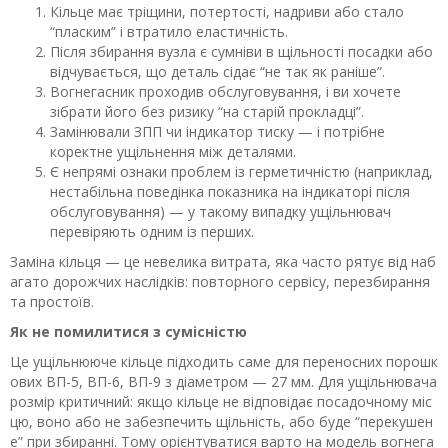
Кільце має тріщини, потертості, надриви або стало
“пласким” і втратило еластичність.
Після збирання вузла є сумніви в щільності посадки або
відчувається, що деталь сідає “не так як раніше”.
Вогнегасник проходив обслуговування, і ви хочете
зібрати його без ризику “на старій прокладці”.
Замінювали ЗПП чи індикатор тиску — і потрібне
коректне ущільнення між деталями.
Є непрямі ознаки проблем із герметичністю (наприклад,
нестабільна поведінка показника на індикаторі після
обслуговування) — у такому випадку ущільнювач
перевіряють одним із перших.
Заміна кільця — це невелика витрата, яка часто рятує від наб
агато дорожчих наслідків: повторного сервісу, перезбирання
та простоїв.
Як не помилитися з сумісністю
Це ущільнююче кільце підходить саме для переносних порошк
ових ВП-5, ВП-6, ВП-9 з діаметром — 27 мм. Для ущільнювача
розмір критичний: якщо кільце не відповідає посадочному міс
цю, воно або не забезпечить щільність, або буде “перекушен
е” при збиранні. Тому орієнтуватися варто на модель вогнега