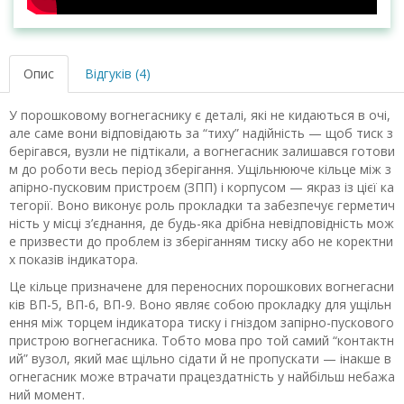
Опис
Відгуків (4)
У порошковому вогнегаснику є деталі, які не кидаються в очі,
але саме вони відповідають за “тиху” надійність — щоб тиск з
берігався, вузли не підтікали, а вогнегасник залишався готови
м до роботи весь період зберігання. Ущільнююче кільце між з
апірно-пусковим пристроєм (ЗПП) і корпусом — якраз із цієї ка
тегорії. Воно виконує роль прокладки та забезпечує герметич
ність у місці з’єднання, де будь-яка дрібна невідповідність мож
е призвести до проблем із зберіганням тиску або не коректни
х показів індикатора.
Це кільце призначене для переносних порошкових вогнегасни
ків ВП-5, ВП-6, ВП-9. Воно являє собою прокладку для ущільн
ення між торцем індикатора тиску і гніздом запірно-пускового
пристрою вогнегасника. Тобто мова про той самий “контактн
ий” вузол, який має щільно сідати й не пропускати — інакше в
огнегасник може втрачати працездатність у найбільш небажа
ний момент.