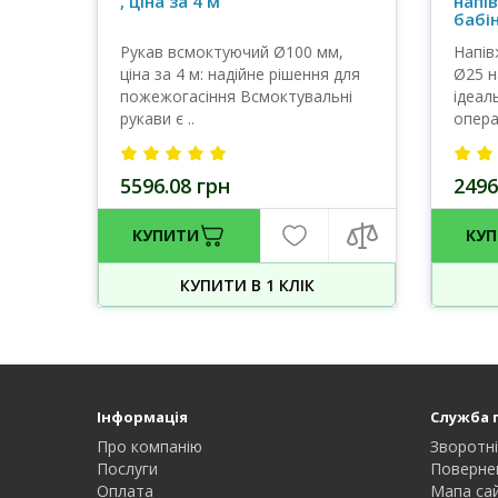
, ціна за 4 м
напі
бабін
Рукав всмоктуючий Ø100 мм,
Напів
ціна за 4 м: надійне рішення для
Ø25 н
пожежогасіння Всмоктувальні
ідеал
рукави є ..
опера
5596.08 грн
2496
КУПИТИ
КУ
КУПИТИ В 1 КЛIК
Інформація
Служба 
Про компанію
Зворотні
Послуги
Поверне
Оплата
Мапа са