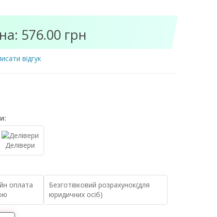
на: 576.00 грн
исати відгук
и:
Делівери
йн оплата
Безготівковий розрахунок(для
ою
юридичних осіб)