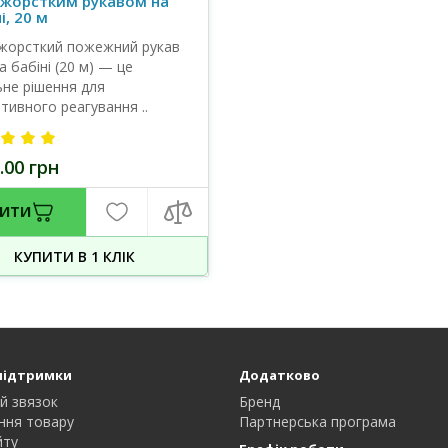
вжорстким рукавом на
і, 20 м
жорсткий пожежний рукав
а бабіні (20 м) — це
ьне рішення для
тивного реагування ..
.00 грн
ПИТИ
КУПИТИ В 1 КЛIК
підтримки
Додатково
й звязок
Бренд
ння товару
Партнерська програма
йту