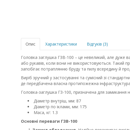
Опис
Характеристики
Відгуків (3)
Головка заглушка ГЗВ-100 – це невеликий, але дуже в
або рукавів, коли вони не використовуються. Такий п
запобігає потраплянню бруду та пилу всередину й про
Виріб зручний у застосуванні та сумісний зі стандарт
де передбачена власна протипожежна інфраструктура
Головка-заглушка ГЗ-100, призначена для замикання 
Діаметр внутріш, мм: 87
Діаметр по іклами, мм: 175
Маса, кг: 1.3
Основні переваги ГЗВ-100
Захист обладнання.
Надійно перекриває вихід