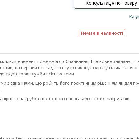
Консультація по товару
Купу
Немає в наявності
ажливий елемент пожежного обладнання. Її основне завдання – н
ростий, на перший погляд, аксесуар виконує одразу кілька ключо
довжує строк служби всієї системи.
ними з’єднаннями, що робить його практичним рішенням як для про
.
напірного патрубка пожежного насоса або пожежних рукавів.
ні патрубки та перешкоджає попаданню пилу, вологи чи сторонніх