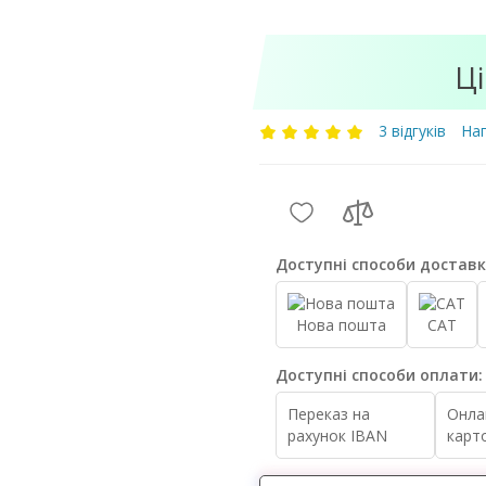
Ці
3 відгуків
Нап
Доступні способи доставк
Нова пошта
САТ
Доступні способи оплати:
Переказ на
Онла
рахунок IBAN
карт