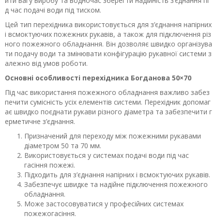
ити вагу виробу та водночас зберегти надійність з’єднання пі
д час подачі води під тиском.
Цей тип перехідника використовується для з’єднання напірних
і всмоктуючих пожежних рукавів, а також для підключення різ
ного пожежного обладнання. Він дозволяє швидко організува
ти подачу води та змінювати конфігурацію рукавної системи з
алежно від умов роботи.
Основні особливості перехідника Богданова 50×70
Під час використання пожежного обладнання важливо забез
печити сумісність усіх елементів системи. Перехідник допомаг
ає швидко поєднати рукави різного діаметра та забезпечити г
ерметичне з’єднання.
Призначений для переходу між пожежними рукавами
діаметром 50 та 70 мм.
Використовується у системах подачі води під час
гасіння пожежі.
Підходить для з’єднання напірних і всмоктуючих рукавів.
Забезпечує швидке та надійне підключення пожежного
обладнання.
Може застосовуватися у професійних системах
пожежогасіння.